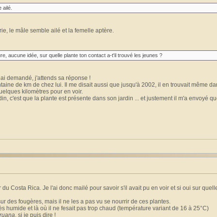
 ailé.
rie, le mâle semble ailé et la femelle aptère.
e, aucune idée, sur quelle plante ton contact a-t'il trouvé les jeunes ?
ui ai demandé, j'attends sa réponse !
entaine de km de chez lui. Il me disait aussi que jusqu'à 2002, il en trouvait même d
quelques kilomètres pour en voir.
din, c'est que la plante est présente dans son jardin ... et justement il m'a envoyé q
du Costa Rica. Je l'ai donc mailé pour savoir s'il avait pu en voir et si oui sur quell
r des fougères, mais il ne les a pas vu se nourrir de ces plantes.
 très humide et là où il ne fesait pas trop chaud (température variant de 16 à 25°C)
ruana
, si je puis dire !