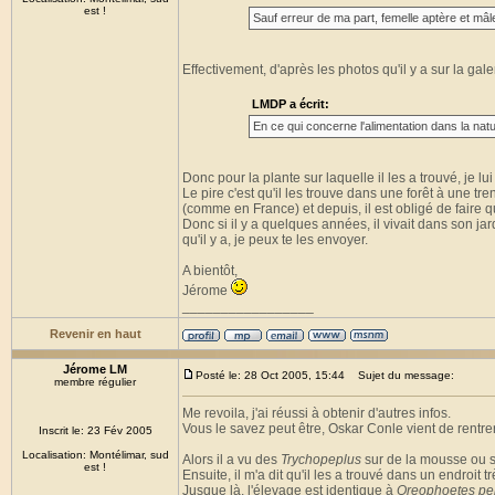
est !
Sauf erreur de ma part, femelle aptère et mâle
Effectivement, d'après les photos qu'il y a sur la gale
LMDP a écrit:
En ce qui concerne l'alimentation dans la natur
Donc pour la plante sur laquelle il les a trouvé, je l
Le pire c'est qu'il les trouve dans une forêt à une tr
(comme en France) et depuis, il est obligé de faire 
Donc si il y a quelques années, il vivait dans son jar
qu'il y a, je peux te les envoyer.
A bientôt,
Jérome
_________________
Revenir en haut
Jérome LM
Posté le: 28 Oct 2005, 15:44
Sujet du message:
membre régulier
Me revoila, j'ai réussi à obtenir d'autres infos.
Vous le savez peut être, Oskar Conle vient de rentrer 
Inscrit le: 23 Fév 2005
Localisation: Montélimar, sud
Alors il a vu des
Trychopeplus
sur de la mousse ou su
est !
Ensuite, il m'a dit qu'il les a trouvé dans un endroit
Jusque là, l'élevage est identique à
Oreophoetes pe