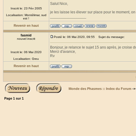
Salut Nico,
Inscrit le: 23 Fév 2005
je les laisse les élever sur place pour le moment, o
Localisation: Montélimar, sud
_________________
est !
Revenir en haut
fasmid
Posté le: 06 Mai 2020, 09:55
Sujet du message:
nouvel inscrit
Bonjour, je relance le sujet 15 ans après, je croise
Merci d'avance,
Inscrit le: 06 Mai 2020
Rv
Localisation: Greu
Revenir en haut
Monde des Phasmes :: Index du Forum
-
Page
1
sur
1