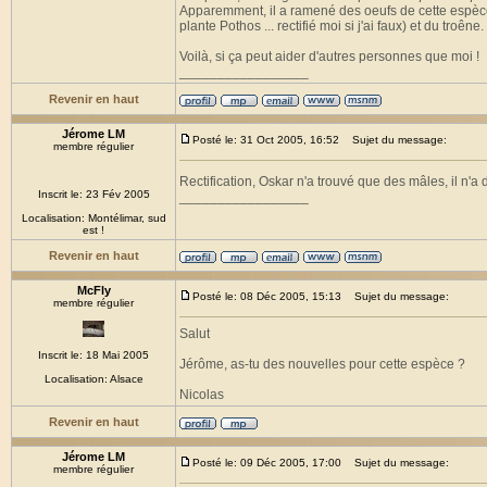
Apparemment, il a ramené des oeufs de cette espèce, i
plante Pothos ... rectifié moi si j'ai faux) et du troêne.
Voilà, si ça peut aider d'autres personnes que moi !
_________________
Revenir en haut
Jérome LM
Posté le: 31 Oct 2005, 16:52
Sujet du message:
membre régulier
Rectification, Oskar n'a trouvé que des mâles, il n'a
Inscrit le: 23 Fév 2005
_________________
Localisation: Montélimar, sud
est !
Revenir en haut
McFly
Posté le: 08 Déc 2005, 15:13
Sujet du message:
membre régulier
Salut
Inscrit le: 18 Mai 2005
Jérôme, as-tu des nouvelles pour cette espèce ?
Localisation: Alsace
Nicolas
Revenir en haut
Jérome LM
Posté le: 09 Déc 2005, 17:00
Sujet du message:
membre régulier