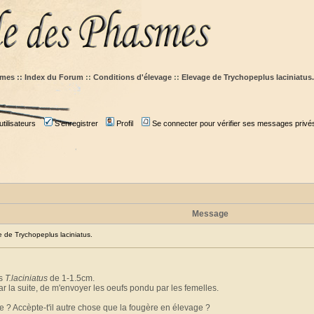
mes :: Index du Forum
::
Conditions d'élevage
::
Elevage de Trychopeplus laciniatus.
tilisateurs
S'enregistrer
Profil
Se connecter pour vérifier ses messages privé
Message
de Trychopeplus laciniatus.
es
T.laciniatus
de 1-1.5cm.
ar la suite, de m'envoyer les oeufs pondu par les femelles.
e ? Accèpte-t'il autre chose que la fougère en élevage ?