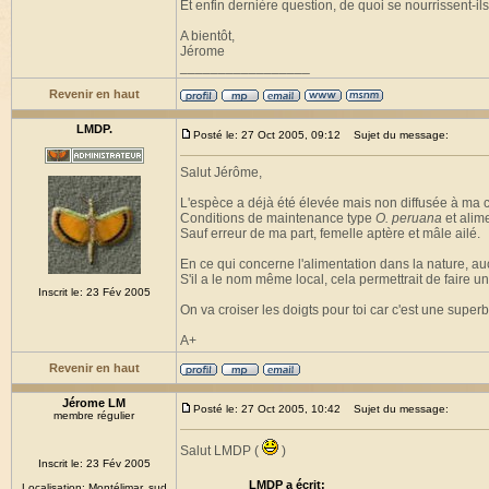
Et enfin dernière question, de quoi se nourrissent-il
A bientôt,
Jérome
_________________
Revenir en haut
LMDP.
Posté le: 27 Oct 2005, 09:12
Sujet du message:
Salut Jérôme,
L'espèce a déjà été élevée mais non diffusée à ma
Conditions de maintenance type
O. peruana
et alime
Sauf erreur de ma part, femelle aptère et mâle ailé.
En ce qui concerne l'alimentation dans la nature, aucu
S'il a le nom même local, cela permettrait de faire u
Inscrit le: 23 Fév 2005
On va croiser les doigts pour toi car c'est une super
A+
Revenir en haut
Jérome LM
Posté le: 27 Oct 2005, 10:42
Sujet du message:
membre régulier
Salut LMDP (
)
Inscrit le: 23 Fév 2005
LMDP a écrit:
Localisation: Montélimar, sud