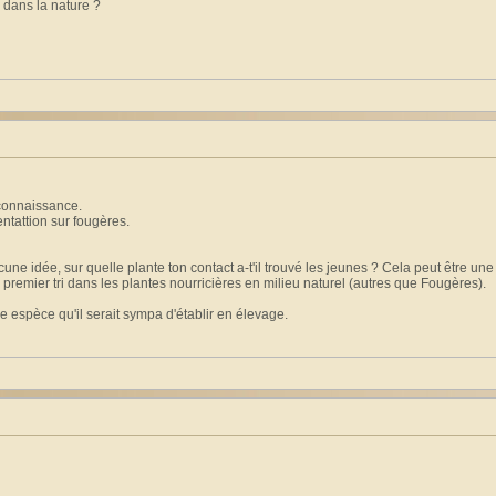
s dans la nature ?
 connaissance.
ntattion sur fougères.
ne idée, sur quelle plante ton contact a-t'il trouvé les jeunes ? Cela peut être une 
n premier tri dans les plantes nourricières en milieu naturel (autres que Fougères).
be espèce qu'il serait sympa d'établir en élevage.