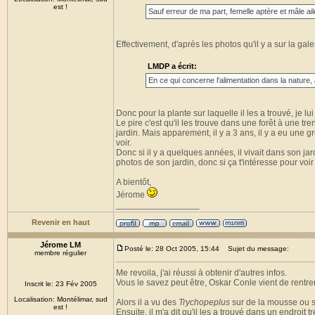
est !
Sauf erreur de ma part, femelle aptère et mâle ail
Effectivement, d'après les photos qu'il y a sur la gale
LMDP a écrit:
En ce qui concerne l'alimentation dans la nature, a
Donc pour la plante sur laquelle il les a trouvé, je l
Le pire c'est qu'il les trouve dans une forêt à une tr
jardin. Mais apparement, il y a 3 ans, il y a eu une 
voir.
Donc si il y a quelques années, il vivait dans son jar
photos de son jardin, donc si ça t'intéresse pour voir 
A bientôt,
Jérome
_________________
Revenir en haut
Jérome LM
Posté le: 28 Oct 2005, 15:44
Sujet du message:
membre régulier
Me revoila, j'ai réussi à obtenir d'autres infos.
Vous le savez peut être, Oskar Conle vient de rentrer 
Inscrit le: 23 Fév 2005
Localisation: Montélimar, sud
Alors il a vu des
Trychopeplus
sur de la mousse ou su
est !
Ensuite, il m'a dit qu'il les a trouvé dans un endroit