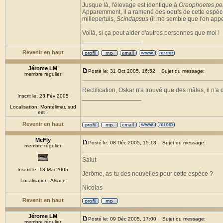
Jusque là, l'élevage est identique à
Oreophoetes pe
Apparemment, il a ramené des oeufs de cette espèce, i
millepertuis,
Scindapsus
(il me semble que l'on appell
Voilà, si ça peut aider d'autres personnes que moi !
_________________
Revenir en haut
Jérome LM
Posté le: 31 Oct 2005, 16:52
Sujet du message:
membre régulier
Rectification, Oskar n'a trouvé que des mâles, il n'a
Inscrit le: 23 Fév 2005
_________________
Localisation: Montélimar, sud
est !
Revenir en haut
McFly
Posté le: 08 Déc 2005, 15:13
Sujet du message:
membre régulier
Salut
Inscrit le: 18 Mai 2005
Jérôme, as-tu des nouvelles pour cette espèce ?
Localisation: Alsace
Nicolas
Revenir en haut
Jérome LM
Posté le: 09 Déc 2005, 17:00
Sujet du message:
membre régulier