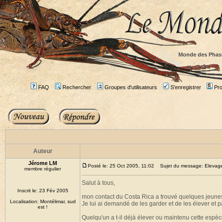
Monde des Phas
FAQ
Rechercher
Groupes d'utilisateurs
S'enregistrer
Prof
Auteur
Jérome LM
Posté le: 25 Oct 2005, 11:02
Sujet du message: Elevage 
membre régulier
Salut à tous,
Inscrit le: 23 Fév 2005
mon contact du Costa Rica a trouvé quelques jeun
Localisation: Montélimar, sud
Je lui ai demandé de les garder et de les élever et p
est !
Quelqu'un a t-il déjà élever ou maintenu cette espèc