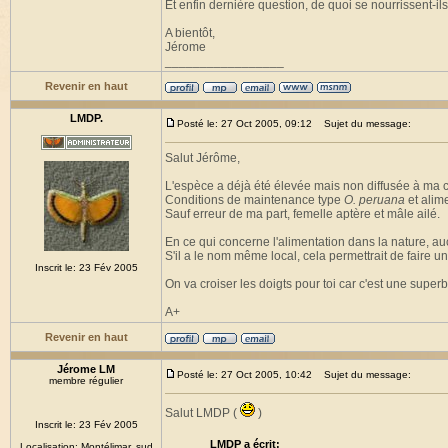
Et enfin dernière question, de quoi se nourrissent-il
A bientôt,
Jérome
_________________
Revenir en haut
LMDP.
Posté le: 27 Oct 2005, 09:12
Sujet du message:
Salut Jérôme,
L'espèce a déjà été élevée mais non diffusée à ma
Conditions de maintenance type
O. peruana
et alime
Sauf erreur de ma part, femelle aptère et mâle ailé.
En ce qui concerne l'alimentation dans la nature, aucu
S'il a le nom même local, cela permettrait de faire u
Inscrit le: 23 Fév 2005
On va croiser les doigts pour toi car c'est une super
A+
Revenir en haut
Jérome LM
Posté le: 27 Oct 2005, 10:42
Sujet du message:
membre régulier
Salut LMDP (
)
Inscrit le: 23 Fév 2005
LMDP a écrit:
Localisation: Montélimar, sud