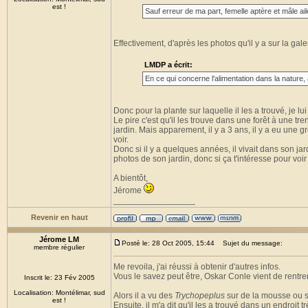
est !
Sauf erreur de ma part, femelle aptère et mâle ail
Effectivement, d'après les photos qu'il y a sur la gale
LMDP a écrit:
En ce qui concerne l'alimentation dans la nature, a
Donc pour la plante sur laquelle il les a trouvé, je l
Le pire c'est qu'il les trouve dans une forêt à une tr
jardin. Mais apparement, il y a 3 ans, il y a eu une 
voir.
Donc si il y a quelques années, il vivait dans son jar
photos de son jardin, donc si ça t'intéresse pour voir 
A bientôt,
Jérome
_________________
Revenir en haut
Jérome LM
Posté le: 28 Oct 2005, 15:44
Sujet du message:
membre régulier
Me revoila, j'ai réussi à obtenir d'autres infos.
Vous le savez peut être, Oskar Conle vient de rentrer 
Inscrit le: 23 Fév 2005
Localisation: Montélimar, sud
Alors il a vu des
Trychopeplus
sur de la mousse ou su
est !
Ensuite, il m'a dit qu'il les a trouvé dans un endroit