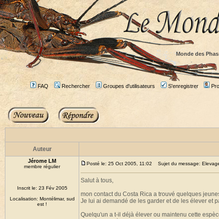
Monde des Phas
FAQ
Rechercher
Groupes d'utilisateurs
S'enregistrer
Prof
Auteur
Jérome LM
Posté le: 25 Oct 2005, 11:02
Sujet du message: Elevage 
membre régulier
Salut à tous,
Inscrit le: 23 Fév 2005
mon contact du Costa Rica a trouvé quelques jeun
Localisation: Montélimar, sud
Je lui ai demandé de les garder et de les élever et p
est !
Quelqu'un a t-il déjà élever ou maintenu cette espèc