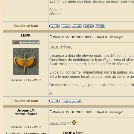
Et enfin dernière question, de quoi se nourrissent-il
A bientôt,
Jérome
_________________
Revenir en haut
LMDP.
Posté le: 27 Oct 2005, 09:12
Sujet du message:
Salut Jérôme,
L'espèce a déjà été élevée mais non diffusée à ma
Conditions de maintenance type
O. peruana
et alime
Sauf erreur de ma part, femelle aptère et mâle ailé.
En ce qui concerne l'alimentation dans la nature, aucu
S'il a le nom même local, cela permettrait de faire u
Inscrit le: 23 Fév 2005
On va croiser les doigts pour toi car c'est une super
A+
Revenir en haut
Jérome LM
Posté le: 27 Oct 2005, 10:42
Sujet du message:
membre régulier
Salut LMDP (
)
Inscrit le: 23 Fév 2005
LMDP a écrit:
Localisation: Montélimar, sud