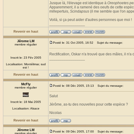
Jusque là, l'élevage est identique à
Oreophoetes pe
Apparemment, il a ramené des oeufs de cette espèce, i
millepertuis,
Scindapsus
(il me semble que l'on appell
Voilà, si ça peut aider d'autres personnes que moi !
_________________
Revenir en haut
Jérome LM
Posté le: 31 Oct 2005, 16:52
Sujet du message:
membre régulier
Rectification, Oskar n'a trouvé que des mâles, il n'a
Inscrit le: 23 Fév 2005
_________________
Localisation: Montélimar, sud
est !
Revenir en haut
McFly
Posté le: 08 Déc 2005, 15:13
Sujet du message:
membre régulier
Salut
Inscrit le: 18 Mai 2005
Jérôme, as-tu des nouvelles pour cette espèce ?
Localisation: Alsace
Nicolas
Revenir en haut
Jérome LM
Posté le: 09 Déc 2005, 17:00
Sujet du message:
membre régulier