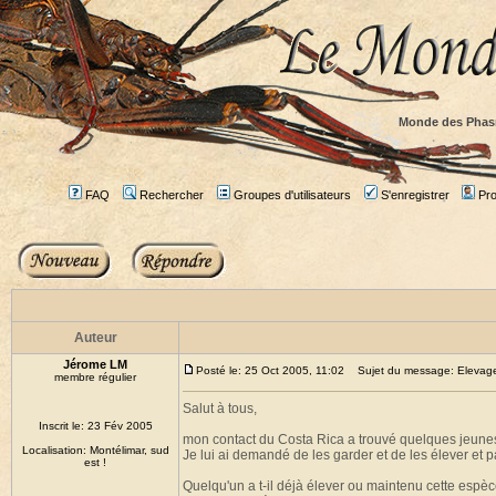
Monde des Phas
FAQ
Rechercher
Groupes d'utilisateurs
S'enregistrer
Prof
Auteur
Jérome LM
Posté le: 25 Oct 2005, 11:02
Sujet du message: Elevage 
membre régulier
Salut à tous,
Inscrit le: 23 Fév 2005
mon contact du Costa Rica a trouvé quelques jeun
Localisation: Montélimar, sud
Je lui ai demandé de les garder et de les élever et p
est !
Quelqu'un a t-il déjà élever ou maintenu cette espèc