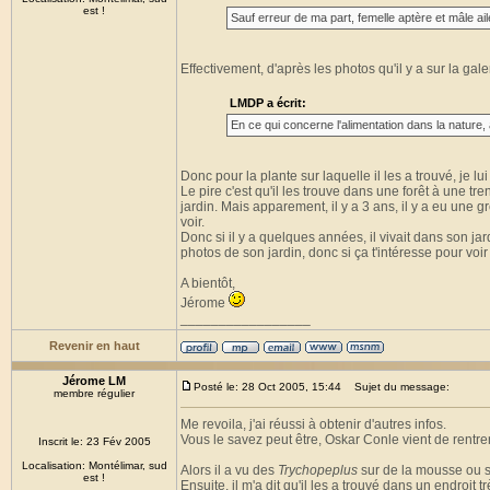
est !
Sauf erreur de ma part, femelle aptère et mâle ail
Effectivement, d'après les photos qu'il y a sur la gale
LMDP a écrit:
En ce qui concerne l'alimentation dans la nature, a
Donc pour la plante sur laquelle il les a trouvé, je l
Le pire c'est qu'il les trouve dans une forêt à une tr
jardin. Mais apparement, il y a 3 ans, il y a eu une 
voir.
Donc si il y a quelques années, il vivait dans son jar
photos de son jardin, donc si ça t'intéresse pour voir 
A bientôt,
Jérome
_________________
Revenir en haut
Jérome LM
Posté le: 28 Oct 2005, 15:44
Sujet du message:
membre régulier
Me revoila, j'ai réussi à obtenir d'autres infos.
Vous le savez peut être, Oskar Conle vient de rentrer 
Inscrit le: 23 Fév 2005
Localisation: Montélimar, sud
Alors il a vu des
Trychopeplus
sur de la mousse ou su
est !
Ensuite, il m'a dit qu'il les a trouvé dans un endroit