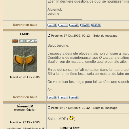
Et enfin dernière question, de quoi se nourrissent-il
A bientôt,
Jérome
_________________
Revenir en haut
LMDP.
Posté le: 27 Oct 2005, 09:12
Sujet du message:
Salut Jérôme,
L'espèce a déjà été élevée mais non diffusée à ma
Conditions de maintenance type
O. peruana
et alime
Sauf erreur de ma part, femelle aptère et mâle ailé.
En ce qui concerne l'alimentation dans la nature, aucu
S'il a le nom même local, cela permettrait de faire u
Inscrit le: 23 Fév 2005
On va croiser les doigts pour toi car c'est une super
A+
Revenir en haut
Jérome LM
Posté le: 27 Oct 2005, 10:42
Sujet du message:
membre régulier
Salut LMDP (
)
Inscrit le: 23 Fév 2005
LMDP a écrit:
Localisation: Montélimar, sud