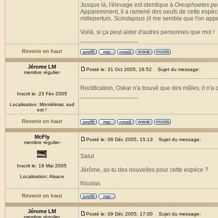
Jusque là, l'élevage est identique à
Oreophoetes pe
Apparemment, il a ramené des oeufs de cette espèce, i
millepertuis,
Scindapsus
(il me semble que l'on appell
Voilà, si ça peut aider d'autres personnes que moi !
_________________
Revenir en haut
Jérome LM
Posté le: 31 Oct 2005, 16:52
Sujet du message:
membre régulier
Rectification, Oskar n'a trouvé que des mâles, il n'a
Inscrit le: 23 Fév 2005
_________________
Localisation: Montélimar, sud
est !
Revenir en haut
McFly
Posté le: 08 Déc 2005, 15:13
Sujet du message:
membre régulier
Salut
Inscrit le: 18 Mai 2005
Jérôme, as-tu des nouvelles pour cette espèce ?
Localisation: Alsace
Nicolas
Revenir en haut
Jérome LM
Posté le: 09 Déc 2005, 17:00
Sujet du message:
membre régulier