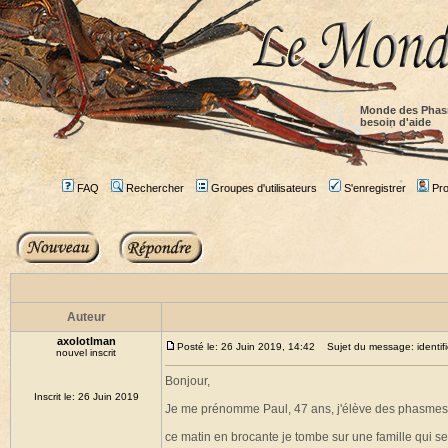
Monde des Phas
besoin d'aide
FAQ
Rechercher
Groupes d'utilisateurs
S'enregistrer
Prof
Auteur
axolotlman
Posté le: 26 Juin 2019, 14:42
Sujet du message: identifi
nouvel inscrit
Bonjour,
Inscrit le: 26 Juin 2019
Je me prénomme Paul, 47 ans, j'élève des phasmes d
ce matin en brocante je tombe sur une famille qui 