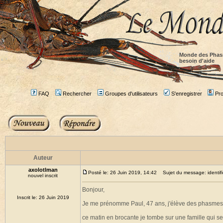
Monde des Phas
besoin d'aide
FAQ
Rechercher
Groupes d'utilisateurs
S'enregistrer
Prof
Auteur
axolotlman
Posté le: 26 Juin 2019, 14:42
Sujet du message: identifi
nouvel inscrit
Bonjour,
Inscrit le: 26 Juin 2019
Je me prénomme Paul, 47 ans, j'élève des phasmes d
ce matin en brocante je tombe sur une famille qui 