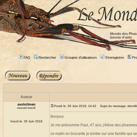
Monde des Phas
besoin d'aide
FAQ
Rechercher
Groupes d'utilisateurs
S'enregistrer
Prof
Auteur
axolotlman
Posté le: 26 Juin 2019, 14:42
Sujet du message: identifi
nouvel inscrit
Bonjour,
Inscrit le: 26 Juin 2019
Je me prénomme Paul, 47 ans, j'élève des phasmes d
ce matin en brocante je tombe sur une famille qui 