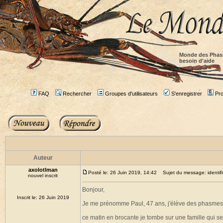
Monde des Phas
besoin d'aide
FAQ
Rechercher
Groupes d'utilisateurs
S'enregistrer
Prof
Auteur
axolotlman
Posté le: 26 Juin 2019, 14:42
Sujet du message: identifi
nouvel inscrit
Bonjour,
Inscrit le: 26 Juin 2019
Je me prénomme Paul, 47 ans, j'élève des phasmes d
ce matin en brocante je tombe sur une famille qui 