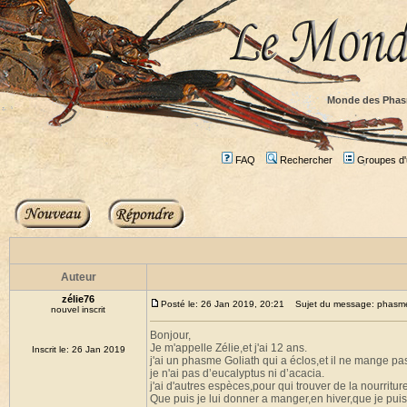
Monde des Phas
FAQ
Rechercher
Groupes d'u
Auteur
zélie76
Posté le: 26 Jan 2019, 20:21
Sujet du message: phasme G
nouvel inscrit
Bonjour,
Je m'appelle Zélie,et j'ai 12 ans.
Inscrit le: 26 Jan 2019
j'ai un phasme Goliath qui a éclos,et il ne mange pa
je n'ai pas d’eucalyptus ni d’acacia.
j'ai d'autres espèces,pour qui trouver de la nourritu
Que puis je lui donner a manger,en hiver,que je pui