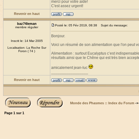
merci pour votre aide!
C'est assez urgent!
Revenir en haut
baz74leman
Posté le: 05 Fév 2019, 08:38
Sujet du message:
membre régulier
Bonjour.
Inscrit le: 14 Mar 2005
Voici un résumé de son alimentation que l'on peut voi
Localisation: La Roche Sur
Foron ( 74 )
Alimentation : surtout Eucalyptus c’est indispensabl
résultats ainsi que le Chêne qui est très bien accept
amicalement jean-luc
_________________
Revenir en haut
Monde des Phasmes :: Index du Forum
-
Page
1
sur
1