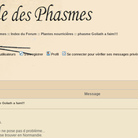
mes :: Index du Forum
::
Plantes nourricières
::
phasme Goliath a faim!!!
tilisateurs
S'enregistrer
Profil
Se connecter pour vérifier ses messages privé
Message
oliath a faim!!!
s.
re ne pose pas d problème...
sse trouver en Normandie.