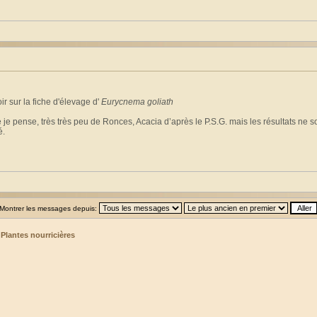
r sur la fiche d'élevage d'
Eurycnema goliath
e je pense, très très peu de Ronces, Acacia d’après le P.S.G. mais les résultats n
é.
Montrer les messages depuis:
>
Plantes nourricières