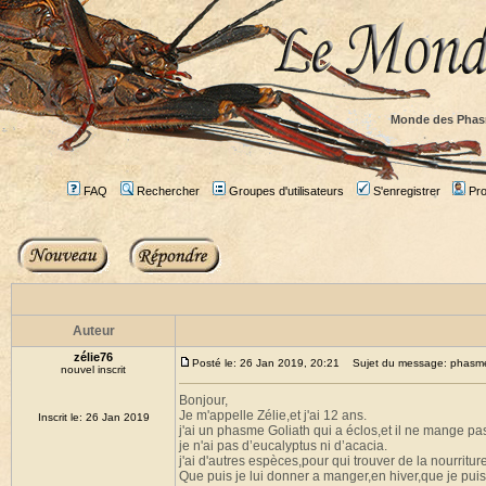
Monde des Phas
FAQ
Rechercher
Groupes d'utilisateurs
S'enregistrer
Prof
Auteur
zélie76
Posté le: 26 Jan 2019, 20:21
Sujet du message: phasme G
nouvel inscrit
Bonjour,
Je m'appelle Zélie,et j'ai 12 ans.
Inscrit le: 26 Jan 2019
j'ai un phasme Goliath qui a éclos,et il ne mange pa
je n'ai pas d’eucalyptus ni d’acacia.
j'ai d'autres espèces,pour qui trouver de la nourritu
Que puis je lui donner a manger,en hiver,que je pui