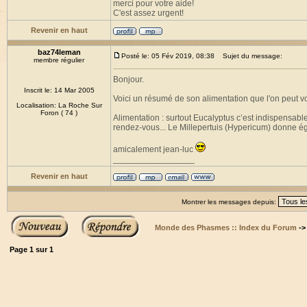
merci pour votre aide!
C'est assez urgent!
Revenir en haut
baz74leman
Posté le: 05 Fév 2019, 08:38
Sujet du message:
membre régulier
Bonjour.
Inscrit le: 14 Mar 2005
Voici un résumé de son alimentation que l'on peut voi
Localisation: La Roche Sur
Foron ( 74 )
Alimentation : surtout Eucalyptus c’est indispensable
rendez-vous... Le Millepertuis (Hypericum) donne ég
amicalement jean-luc
_________________
Revenir en haut
Montrer les messages depuis:
Monde des Phasmes :: Index du Forum
-
Page
1
sur
1