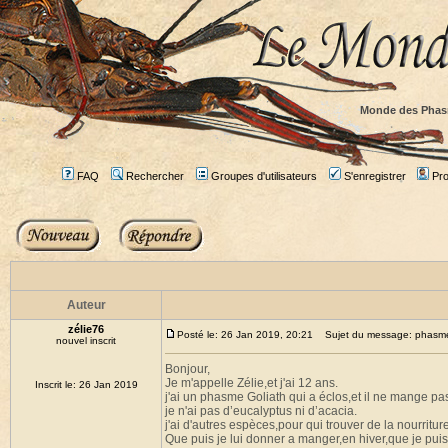
Monde des Phas
FAQ
Rechercher
Groupes d'utilisateurs
S'enregistrer
Prof
Auteur
zélie76
Posté le: 26 Jan 2019, 20:21
Sujet du message: phasme G
nouvel inscrit
Bonjour,
Je m'appelle Zélie,et j'ai 12 ans.
Inscrit le: 26 Jan 2019
j'ai un phasme Goliath qui a éclos,et il ne mange pa
je n'ai pas d’eucalyptus ni d’acacia.
j'ai d'autres espèces,pour qui trouver de la nourritu
Que puis je lui donner a manger,en hiver,que je pui