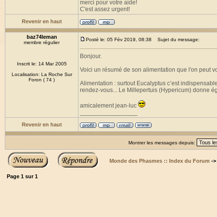
merci pour votre aide!
C'est assez urgent!
Revenir en haut
baz74leman
Posté le: 05 Fév 2019, 08:38
Sujet du message:
membre régulier
Bonjour.
Inscrit le: 14 Mar 2005
Voici un résumé de son alimentation que l'on peut voi
Localisation: La Roche Sur
Foron ( 74 )
Alimentation : surtout Eucalyptus c’est indispensable
rendez-vous... Le Millepertuis (Hypericum) donne ég
amicalement jean-luc
_________________
Revenir en haut
Montrer les messages depuis:
Monde des Phasmes :: Index du Forum
-
Page
1
sur
1