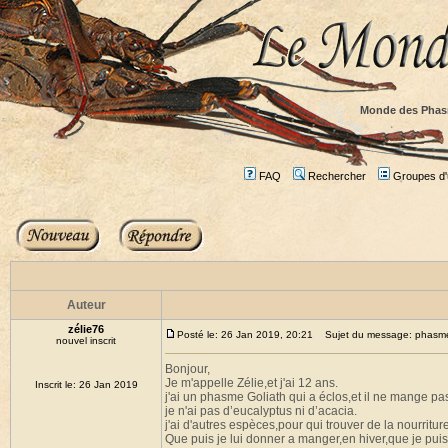
Monde des Phas
FAQ
Rechercher
Groupes d'u
Auteur
zélie76
Posté le: 26 Jan 2019, 20:21
Sujet du message: phasme G
nouvel inscrit
Bonjour,
Je m'appelle Zélie,et j'ai 12 ans.
Inscrit le: 26 Jan 2019
j'ai un phasme Goliath qui a éclos,et il ne mange pa
je n'ai pas d’eucalyptus ni d’acacia.
j'ai d'autres espèces,pour qui trouver de la nourritu
Que puis je lui donner a manger,en hiver,que je pui