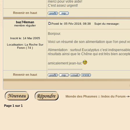
merci pour votre aide!
C'est assez urgent!
Revenir en haut
baz74leman
Posté le: 05 Fév 2019, 08:38
Sujet du message:
membre régulier
Bonjour.
Inscrit le: 14 Mar 2005
Voici un résumé de son alimentation que l'on peut voi
Localisation: La Roche Sur
Foron ( 74 )
Alimentation : surtout Eucalyptus c’est indispensabl
résultats ainsi que le Chêne qui est très bien accept
amicalement jean-luc
_________________
Revenir en haut
Monde des Phasmes :: Index du Forum
-
Page
1
sur
1