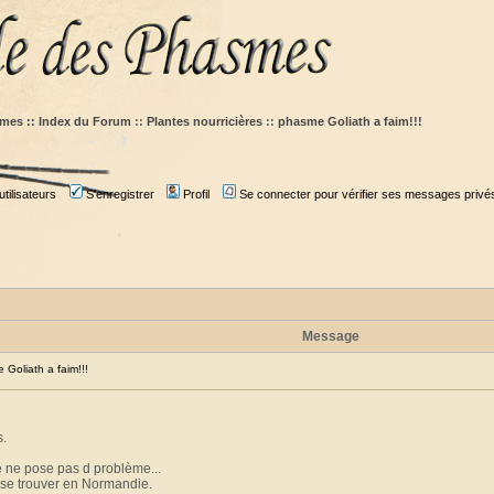
mes :: Index du Forum
::
Plantes nourricières
::
phasme Goliath a faim!!!
tilisateurs
S'enregistrer
Profil
Se connecter pour vérifier ses messages privé
Message
oliath a faim!!!
s.
re ne pose pas d problème...
sse trouver en Normandie.