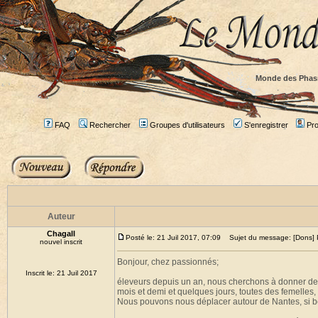
Monde des Phas
FAQ
Rechercher
Groupes d'utilisateurs
S'enregistrer
Prof
Auteur
Chagall
Posté le: 21 Juil 2017, 07:09
Sujet du message: [Dons]
nouvel inscrit
Bonjour, chez passionnés;
Inscrit le: 21 Juil 2017
éleveurs depuis un an, nous cherchons à donner de
mois et demi et quelques jours, toutes des femelles,
Nous pouvons nous déplacer autour de Nantes, si beso