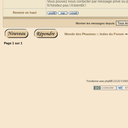
Vous pouvez nous contacter par message privé ou pub
N’hésitez-pas ! A bientôt !
Revenir en haut
Montrer les messages depuis:
Monde des Phasmes :: Index du Forum
-
Page
1
sur
1
Fonctionne avec
phpBB
2.0.22 © 2001