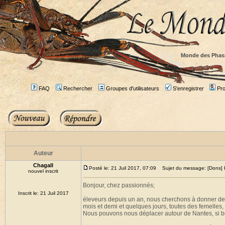
Monde des Phas
FAQ
Rechercher
Groupes d'utilisateurs
S'enregistrer
Prof
Auteur
Chagall
Posté le: 21 Juil 2017, 07:09
Sujet du message: [Dons]
nouvel inscrit
Bonjour, chez passionnés;
Inscrit le: 21 Juil 2017
éleveurs depuis un an, nous cherchons à donner de
mois et demi et quelques jours, toutes des femelles,
Nous pouvons nous déplacer autour de Nantes, si beso