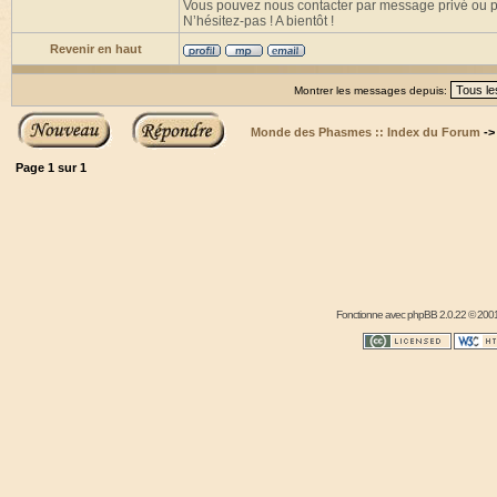
Vous pouvez nous contacter par message privé ou pub
N’hésitez-pas ! A bientôt !
Revenir en haut
Montrer les messages depuis:
Monde des Phasmes :: Index du Forum
-
Page
1
sur
1
Fonctionne avec
phpBB
2.0.22 © 2001