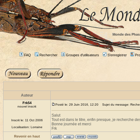
Monde des Phas
FAQ
Rechercher
Groupes d'utilisateurs
S'enregistrer
Prof
Auteur
Frk54
Posté le: 29 Juin 2016, 12:20
Sujet du message: Recherc
nouvel inscrit
Salut
Tout est dans le titre, enfin presque, je recherche d
Inscrit le: 11 Oct 2006
Bonne journée et merci
Localisation: Lorraine
Frk
Revenir en haut