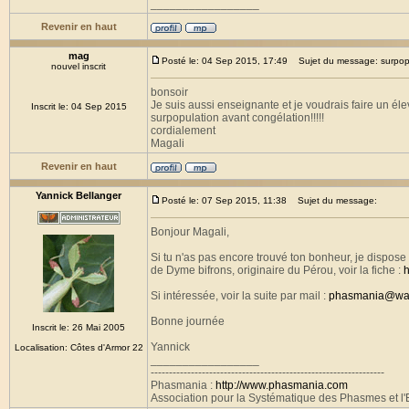
_________________
Revenir en haut
mag
Posté le: 04 Sep 2015, 17:49
Sujet du message: surpop
nouvel inscrit
bonsoir
Je suis aussi enseignante et je voudrais faire un éle
Inscrit le: 04 Sep 2015
surpopulation avant congélation!!!!!
cordialement
Magali
Revenir en haut
Yannick Bellanger
Posté le: 07 Sep 2015, 11:38
Sujet du message:
Bonjour Magali,
Si tu n'as pas encore trouvé ton bonheur, je dispose d
de Dyme bifrons, originaire du Pérou, voir la fiche :
h
Si intéressée, voir la suite par mail :
phasmania@wan
Bonne journée
Inscrit le: 26 Mai 2005
Yannick
Localisation: Côtes d'Armor 22
_________________
----------------------------------------------------------------
Phasmania :
http://www.phasmania.com
Association pour la Systématique des Phasmes et l'E