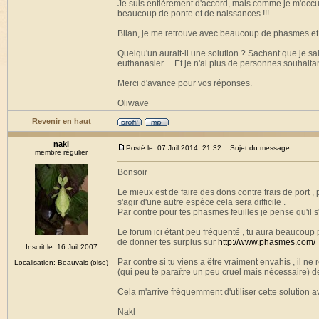
Je suis entièrement d'accord, mais comme je m'occup
beaucoup de ponte et de naissances !!!
Bilan, je me retrouve avec beaucoup de phasmes et 
Quelqu'un aurait-il une solution ? Sachant que je sai
euthanasier ... Et je n'ai plus de personnes souhaitan
Merci d'avance pour vos réponses.
Oliwave
Revenir en haut
nakl
Posté le: 07 Juil 2014, 21:32
Sujet du message:
membre régulier
Bonsoir
Le mieux est de faire des dons contre frais de port ,
s'agir d'une autre espèce cela sera difficile .
Par contre pour tes phasmes feuilles je pense qu'il s
Le forum ici étant peu fréquenté , tu aura beaucoup
de donner tes surplus sur
http://www.phasmes.com/
Inscrit le: 16 Juil 2007
Par contre si tu viens a être vraiment envahis , il ne 
Localisation: Beauvais (oise)
(qui peu te paraître un peu cruel mais nécessaire)
Cela m'arrive fréquemment d'utiliser cette solution 
Nakl