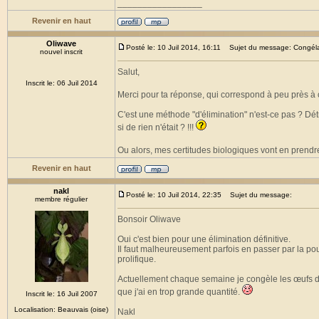
_________________
Revenir en haut
Oliwave
Posté le: 10 Juil 2014, 16:11
Sujet du message: Congéla
nouvel inscrit
Salut,
Inscrit le: 06 Juil 2014
Merci pour ta réponse, qui correspond à peu près à ce
C'est une méthode "d'élimination" n'est-ce pas ? Dé
si de rien n'était ? !!!
Ou alors, mes certitudes biologiques vont en prendr
Revenir en haut
nakl
Posté le: 10 Juil 2014, 22:35
Sujet du message:
membre régulier
Bonsoir Oliwave
Oui c'est bien pour une élimination définitive.
Il faut malheureusement parfois en passer par la pou
prolifique.
Actuellement chaque semaine je congèle les œufs 
que j'ai en trop grande quantité.
Inscrit le: 16 Juil 2007
Localisation: Beauvais (oise)
Nakl