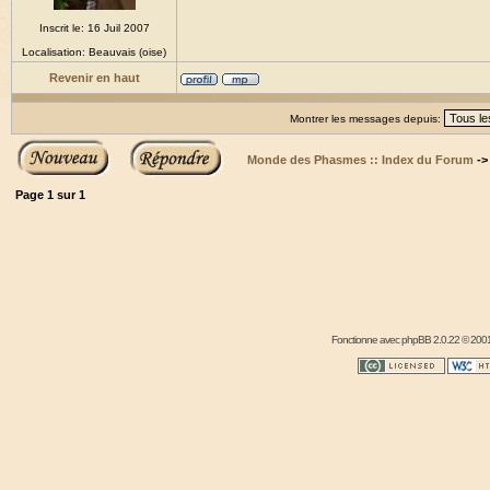
Inscrit le: 16 Juil 2007
Localisation: Beauvais (oise)
Revenir en haut
Montrer les messages depuis:
Monde des Phasmes :: Index du Forum
-
Page
1
sur
1
Fonctionne avec
phpBB
2.0.22 © 2001