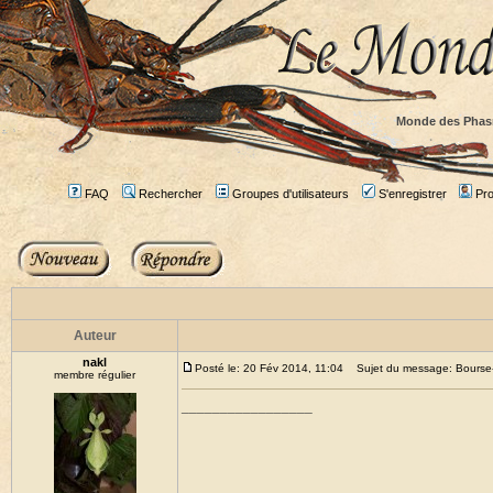
Monde des Phas
FAQ
Rechercher
Groupes d'utilisateurs
S'enregistrer
Prof
Auteur
nakl
Posté le: 20 Fév 2014, 11:04
Sujet du message: Bourse-
membre régulier
_________________