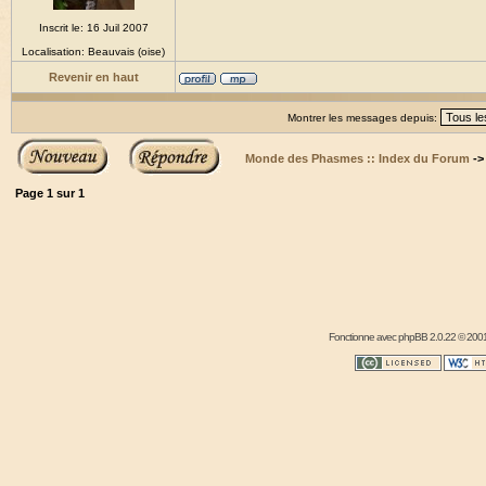
Inscrit le: 16 Juil 2007
Localisation: Beauvais (oise)
Revenir en haut
Montrer les messages depuis:
Monde des Phasmes :: Index du Forum
-
Page
1
sur
1
Fonctionne avec
phpBB
2.0.22 © 2001