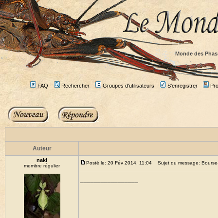
Monde des Phas
FAQ
Rechercher
Groupes d'utilisateurs
S'enregistrer
Prof
Auteur
nakl
Posté le: 20 Fév 2014, 11:04
Sujet du message: Bourse-
membre régulier
_________________