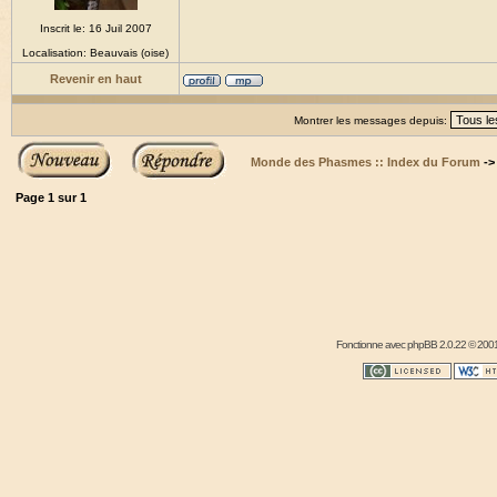
Inscrit le: 16 Juil 2007
Localisation: Beauvais (oise)
Revenir en haut
Montrer les messages depuis:
Monde des Phasmes :: Index du Forum
-
Page
1
sur
1
Fonctionne avec
phpBB
2.0.22 © 2001