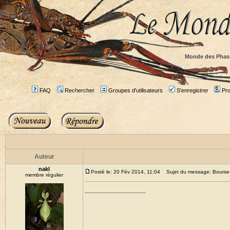
Monde des Phas
FAQ
Rechercher
Groupes d'utilisateurs
S'enregistrer
Prof
Auteur
nakl
Posté le: 20 Fév 2014, 11:04
Sujet du message: Bourse-
membre régulier
_________________