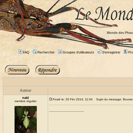
Monde des Phas
FAQ
Rechercher
Groupes d'utilisateurs
S'enregistrer
Prof
Auteur
nakl
Posté le: 20 Fév 2014, 11:04
Sujet du message: Bourse-
membre régulier
_________________