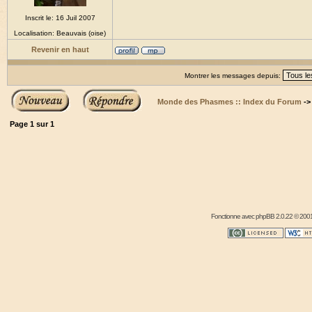
Inscrit le: 16 Juil 2007
Localisation: Beauvais (oise)
Revenir en haut
Montrer les messages depuis:
Monde des Phasmes :: Index du Forum
-
Page
1
sur
1
Fonctionne avec
phpBB
2.0.22 © 2001