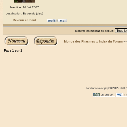
Inscrit le: 16 Juil 2007
Localisation: Beauvais (oise)
Revenir en haut
Montrer les messages depuis:
Monde des Phasmes :: Index du Forum
-
Page
1
sur
1
Fonctionne avec
phpBB
2.0.22 © 2001