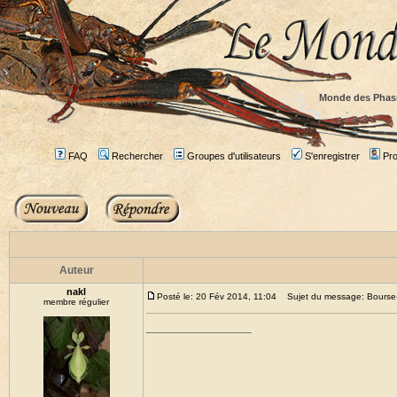
Monde des Phas
FAQ
Rechercher
Groupes d'utilisateurs
S'enregistrer
Prof
Auteur
nakl
Posté le: 20 Fév 2014, 11:04
Sujet du message: Bourse-
membre régulier
_________________