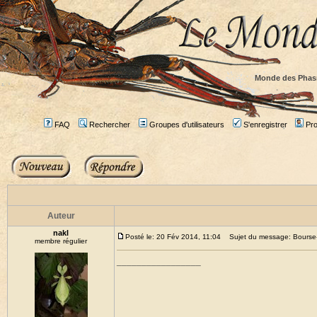
Monde des Phas
FAQ
Rechercher
Groupes d'utilisateurs
S'enregistrer
Prof
Auteur
nakl
Posté le: 20 Fév 2014, 11:04
Sujet du message: Bourse-
membre régulier
_________________