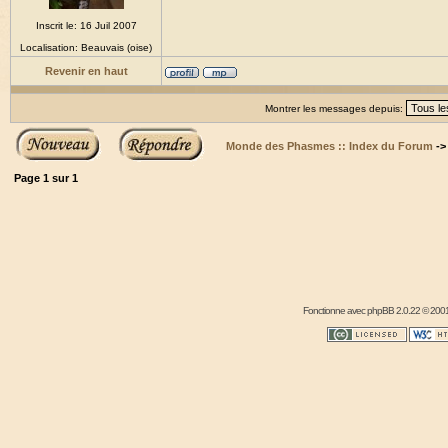
Inscrit le: 16 Juil 2007
Localisation: Beauvais (oise)
Revenir en haut
Montrer les messages depuis:
Monde des Phasmes :: Index du Forum
-
Page
1
sur
1
Fonctionne avec
phpBB
2.0.22 © 2001