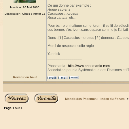
Ce qui donne par exemple :
Inscrit le: 26 Mai 2005
Homo sapiens
Carausius morosus
Localisation: Côtes d'Armor 22
Rosa canina
, etc...
Pour écrire en italique sur le forum, il suffit de séle
ces bornes s'écrivent sans espace comme je l'ai fait
Donc : [ i ] Carausius morosus [ /i ] donnera :
Caraus
Merci de respecter cette règle.
Yannick
_________________
----------------------------------------------------------------
Phasmania :
http://www.phasmania.com
Association pour la Systématique des Phasmes et l'E
Revenir en haut
Monde des Phasmes :: Index du Forum
-
Page
1
sur
1