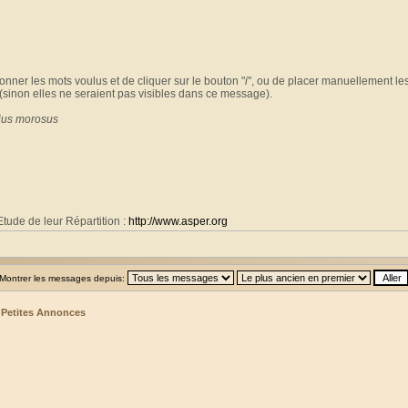
ctionner les mots voulus et de cliquer sur le bouton "
i
", ou de placer manuellement les b
 (sinon elles ne seraient pas visibles dans ce message).
ius morosus
tude de leur Répartition :
http://www.asper.org
Montrer les messages depuis:
>
Petites Annonces