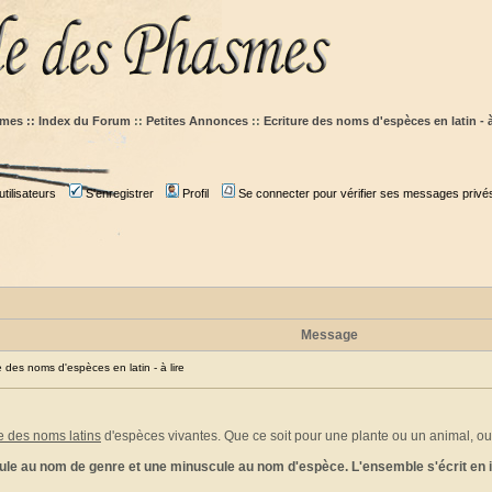
mes :: Index du Forum
::
Petites Annonces
::
Ecriture des noms d'espèces en latin - à
tilisateurs
S'enregistrer
Profil
Se connecter pour vérifier ses messages privé
Message
des noms d'espèces en latin - à lire
re des noms latins
d'espèces vivantes. Que ce soit pour une plante ou un animal, ou
le au nom de genre et une minuscule au nom d'espèce. L'ensemble s'écrit en itali