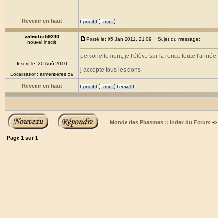
Revenir en haut
valentin59280
Posté le: 05 Jan 2011, 21:09
Sujet du message:
nouvel inscrit
personellement, je l'élève sur la ronce toute l'année
_________________
Inscrit le: 20 Aoû 2010
j accepte tous les dons
Localisation: armentieres 59
Revenir en haut
Monde des Phasmes :: Index du Forum
-
Page
1
sur
1