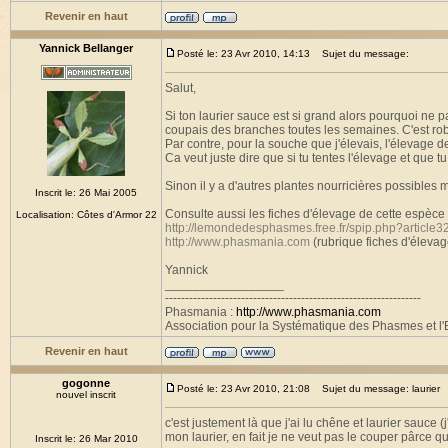
Revenir en haut
Yannick Bellanger
Posté le: 23 Avr 2010, 14:13
Sujet du message:
Salut,
Si ton laurier sauce est si grand alors pourquoi ne p
coupais des branches toutes les semaines. C'est ro
Par contre, pour la souche que j'élevais, l'élevage 
Ca veut juste dire que si tu tentes l'élevage et que t
Sinon il y a d'autres plantes nourricières possibles
Inscrit le: 26 Mai 2005
Consulte aussi les fiches d'élevage de cette espèce 
Localisation: Côtes d'Armor 22
http://lemondedesphasmes.free.fr/spip.php?article3
http://www.phasmania.com
(rubrique fiches d'élevag
Yannick
_________________
----------------------------------------------------------------
Phasmania :
http://www.phasmania.com
Association pour la Systématique des Phasmes et l'E
Revenir en haut
gogonne
Posté le: 23 Avr 2010, 21:08
Sujet du message: laurier
nouvel inscrit
c'est justement là que j'ai lu chêne et laurier sauce 
mon laurier, en fait je ne veut pas le couper pârce qu
Inscrit le: 26 Mar 2010