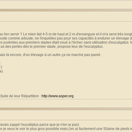
as t'en servir ? Le mien fait 4-5 m de haut et 2 m d'envergure et il m'a servi très l
buste comme arbuste, ne t'inquiètes pas pour ses capacités à endurer un élevage 
des juvéniles aux premiers stades était voué à l'échec sans utilisation d'eucalyptu
u as des pertes dés le premier stade, propose leur de l'eucalyptus.
 mais là encore, d'un élevage à un autre ça ne marche pas pareil.
:
22
e)
tude de leur Répartition :
http://www.asper.org
(j'avais zappé l'eucaliptus parce que je n'en ai pas)
e je veux le voir le plus gros possible mais j'en ai facilement une 50aine de pieds m