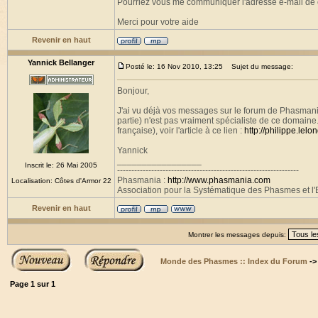
Pourriez vous me communiquer l'adresse e-mail de c
Merci pour votre aide
Revenir en haut
Yannick Bellanger
Posté le: 16 Nov 2010, 13:25
Sujet du message:
Bonjour,
J'ai vu déjà vos messages sur le forum de Phasmani
partie) n'est pas vraiment spécialiste de ce domain
française), voir l'article à ce lien :
http://philippe.lel
Yannick
_________________
Inscrit le: 26 Mai 2005
----------------------------------------------------------------
Phasmania :
http://www.phasmania.com
Localisation: Côtes d'Armor 22
Association pour la Systématique des Phasmes et l'E
Revenir en haut
Montrer les messages depuis:
Monde des Phasmes :: Index du Forum
-
Page
1
sur
1