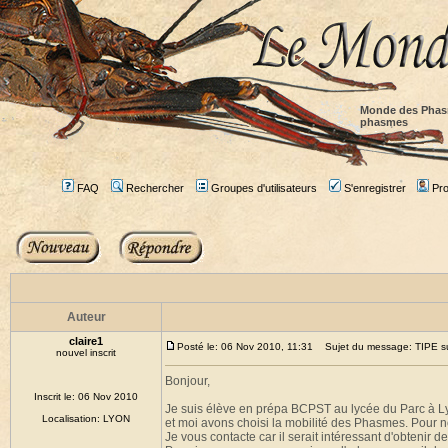
Monde des Phas
phasmes
FAQ
Rechercher
Groupes d'utilisateurs
S'enregistrer
Prof
Auteur
claire1
Posté le: 06 Nov 2010, 11:31
Sujet du message: TIPE su
nouvel inscrit
Bonjour,
Inscrit le: 06 Nov 2010
Je suis élève en prépa BCPST au lycée du Parc à Lyo
Localisation: LYON
et moi avons choisi la mobilité des Phasmes. Pou
Je vous contacte car il serait intéressant d'obteni