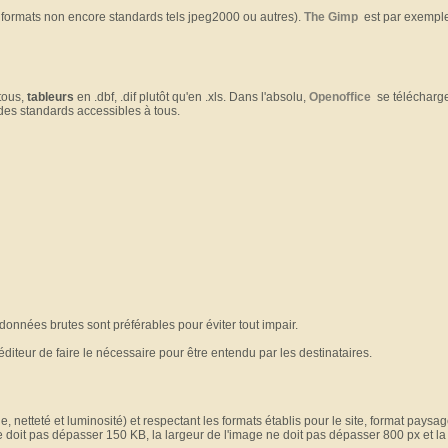
s formats non encore standards tels jpeg2000 ou autres).
The Gimp
est par exemple 
 tous,
tableurs
en .dbf, .dif plutôt qu'en .xls. Dans l'absolu,
Openoffice
se télécharge 
 des standards accessibles à tous.
données brutes sont préférables pour éviter tout impair.
péditeur de faire le nécessaire pour être entendu par les destinataires.
, netteté et luminosité) et respectant les formats établis pour le site, format paysa
ne doit pas dépasser 150 KB, la largeur de l'image ne doit pas dépasser 800 px et l