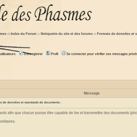
mes :: Index du Forum
::
Netiquette du site et des forums
::
Formats de données et 
tilisateurs
S'enregistrer
Profil
Se connecter pour vérifier ses messages privé
Message
 de données et standards de documents :
ards afin que chacun puisse être capable de lire et transmettre des documents (pho
riétaires.