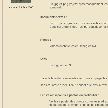
En .jpg et .png (rejeter systématiquement le
standard.
Inscrit le: 23 Fév 2005
Documents textes :
En .txt, , à la rigueur en .doc accessibles par
Dans cet ordre d'idée, les .pdf sont devenus
Vidéos :
Vidéos éventuelles en .mpeg et .avi
Sons :
En .ogg ou .mp3
Eviter le html dans les mails avec mise en page, les 
Dans cet ordre d'idée, il faut penser que c'est à l'ex
Il en va ainsi pour les photos en particulier :
Veillez à poster des photos correctes (cadrage
la galerie des éleveurs le poids de l'image 