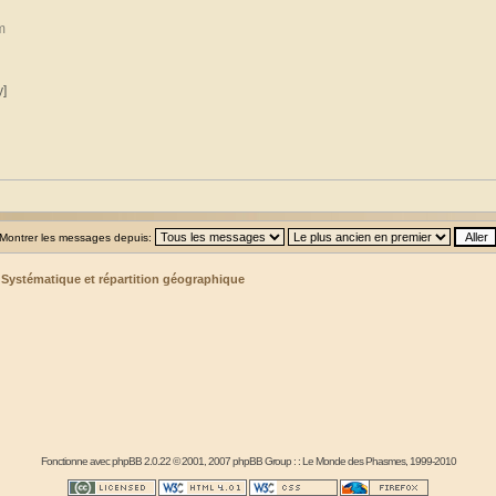
m
y]
Montrer les messages depuis:
>
Systématique et répartition géographique
Fonctionne avec
phpBB
2.0.22 © 2001, 2007 phpBB Group : :
Le Monde des Phasmes
, 1999-2010