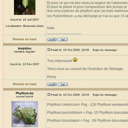
Et pour ce qui est des mues,la largeur de l'abdomen 
Et pour le plaisir et pour comparaison des jeunes je
des cinq espèces de
phyllium
que j'ai,mais malheure
les
Pulchrifolium
,a ma décharge je n'ai eu que 15 
Inscrit le: 16 Juil 2007
Localisation: Beauvais (oise)
Nakl
_________________
Revenir en haut
krepidou
Posté le: 10 Oct 2009, 18:46
Sujet du message:
membre régulier
Tres interessant
Inscrit le: 13 Fév 2007
Tiens nous au courant de l'évolution de l'élevage
Rémy
Revenir en haut
Phyllium.be
Posté le: 10 Oct 2009, 19:03
Sujet du message:
nouvel inscrit
Phylllium celebicum= Psg - 128
Phylllium westwood
Phylllium pulchrifolium = Psg- 10
Phylllium bioculatu
Phylllium bioculatum = Psg - 59
Phylllium bioculatu