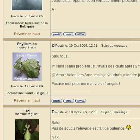
J'attends ta réponse et on verra comment procéder.
A+
Inscrit le: 23 Fév 2005
Localisation: Rijsel (sud de la
Belgique)
Revenir en haut
Phyllium.be
Posté le: 10 Oct 2009, 12:01
Sujet du message:
nouvel inscrit
Salu tous,
@ Naki : sans problem , si j'avais des œufs apres 2
@ Arno : Volontiers Arno, mais je voudrais attendre 
Excuse moi pour ma mauvaise français !
Inscrit le: 17 Fév 2009
_________________
Localisation: Gand - Belgique
Revenir en haut
nakl
Posté le: 10 Oct 2009, 12:53
Sujet du message:
membre régulier
Salut
Pas de soucis,l'élevage est fait de patience.
Nakl