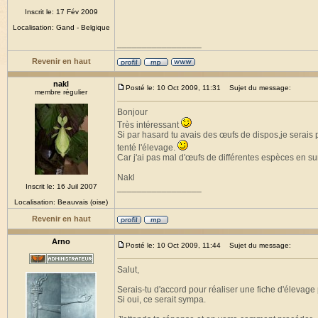
Inscrit le: 17 Fév 2009
Localisation: Gand - Belgique
_________________
Revenir en haut
nakl
Posté le: 10 Oct 2009, 11:31
Sujet du message:
membre régulier
Bonjour
Très intéressant
Si par hasard tu avais des œufs de dispos,je serais
tenté l'élevage.
Car j'ai pas mal d'œufs de différentes espèces en su
Nakl
Inscrit le: 16 Juil 2007
_________________
Localisation: Beauvais (oise)
Revenir en haut
Arno
Posté le: 10 Oct 2009, 11:44
Sujet du message:
Salut,
Serais-tu d'accord pour réaliser une fiche d'élevage 
Si oui, ce serait sympa.