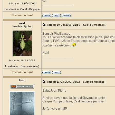
cu,
Inscrit le: 17 Fév 2009
_________________
Localisation: Gand - Belgique
Revenir en haut
nakl
Posté le: 10 Oct 2009, 21:59
Sujet du message:
membre régulier
Bonsoir Phyllium.be
Tous a fait exact dans la classification,je n'ai pas vo
Pour le PSG 128 en France nous continuons a empl
Phyllium celebicum
.
Nakl
_________________
Inscrit le: 16 Juil 2007
Localisation: Beauvais (oise)
Revenir en haut
Arno
Posté le: 11 Oct 2009, 08:22
Sujet du message:
Salut Jean Pierre,
Ravi de savoir que la fiche d'élevage te tente !
Ce que l'on peut faire, c'est voir cela par mail.
Je t'envoie un MP