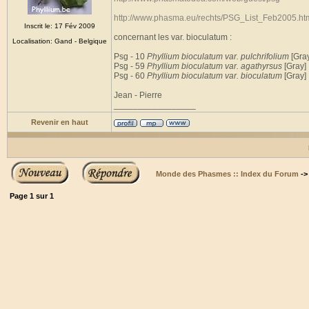
http://www.phasma.eu/rechts/PSG_List_Feb2005.ht
Inscrit le: 17 Fév 2009
concernant les var. bioculatum :
Localisation: Gand - Belgique
Psg - 10
Phyllium bioculatum var. pulchrifolium
[Gra
Psg - 59
Phyllium bioculatum var. agathyrsus
[Gray]
Psg - 60
Phyllium bioculatum var. bioculatum
[Gray]
Jean - Pierre
_________________
Revenir en haut
Monde des Phasmes :: Index du Forum
-
Page
1
sur
1