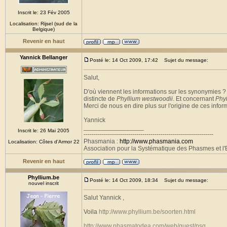
Inscrit le: 23 Fév 2005
Localisation: Rijsel (sud de la
Belgique)
Revenir en haut
Yannick Bellanger
Posté le: 14 Oct 2009, 17:42
Sujet du message:
Salut,
D'où viennent les informations sur les synonymies ?
distincte de
Phyllium westwoodii
. Et concernant
Phyl
Merci de nous en dire plus sur l'origine de ces infor
Yannick
_________________
Inscrit le: 26 Mai 2005
----------------------------------------------------------------
Phasmania :
http://www.phasmania.com
Localisation: Côtes d'Armor 22
Association pour la Systématique des Phasmes et l'E
Revenir en haut
Phyllium.be
Posté le: 14 Oct 2009, 18:34
Sujet du message:
nouvel inscrit
Salut Yannick ,
Voila
http://www.phyllium.be/soorten.html
http://www.phasmatodea.com/web/guest/psg