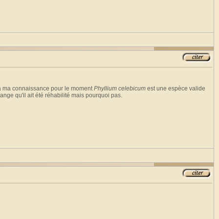
ar à ma connaissance pour le moment
Phyllium celebicum
est une espèce valide
étrange qu'il ait été réhabilité mais pourquoi pas.