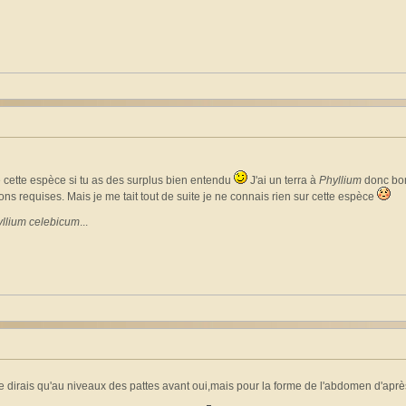
e cette espèce si tu as des surplus bien entendu
J'ai un terra à
Phyllium
donc bon.
ons requises. Mais je me tait tout de suite je ne connais rien sur cette espèce
llium celebicum
...
e dirais qu'au niveaux des pattes avant oui,mais pour la forme de l'abdomen d'aprè