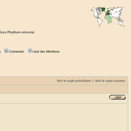
ces Phyllium ericoriai.
s
Connexion
Liste des Membres
Voir le sujet précédent
::
Voir le sujet suivant