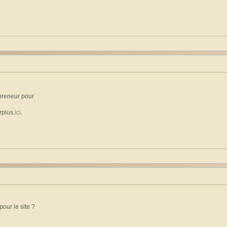
 preneur pour
rplus.
ici
.
pour le site ?