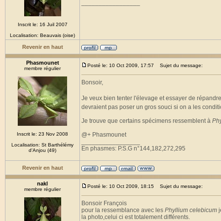
_________________
Inscrit le: 16 Juil 2007
Localisation: Beauvais (oise)
Revenir en haut
Phasmounet
Posté le: 10 Oct 2009, 17:57
Sujet du message:
membre régulier
Bonsoir,
Je veux bien tenter l'élevage et essayer de répandr
devraient pas poser un gros souci si on a les conditi
Je trouve que certains spécimens ressemblent à
Phy
Inscrit le: 23 Nov 2008
@+ Phasmounet
_________________
Localisation: St Barthélémy
En phasmes: P.S.G n°144,182,272,295
d'Anjou (49)
Revenir en haut
nakl
Posté le: 10 Oct 2009, 18:15
Sujet du message:
membre régulier
Bonsoir François
pour la ressemblance avec les
Phyllium celebicum
j
la photo,celui ci est totalement différents.