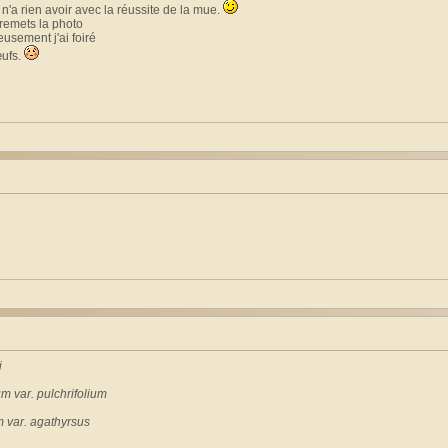
n'a rien avoir avec la réussite de la mue.
 remets la photo
usement j'ai foiré
œufs.
i
m var. pulchrifolium
m var. agathyrsus