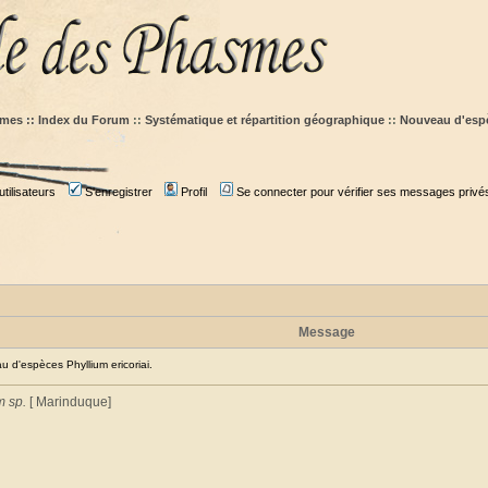
mes :: Index du Forum
::
Systématique et répartition géographique
::
Nouveau d'espè
tilisateurs
S'enregistrer
Profil
Se connecter pour vérifier ses messages privé
Message
d'espèces Phyllium ericoriai.
m sp.
[ Marinduque]