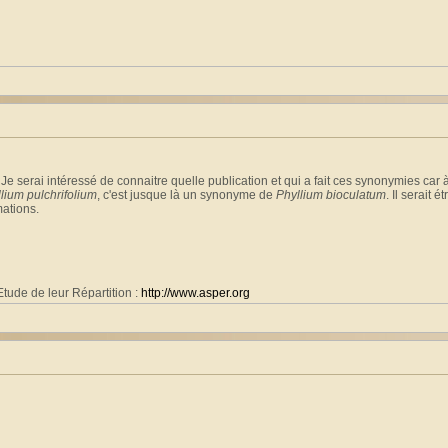
 Je serai intéressé de connaitre quelle publication et qui a fait ces synonymies c
lium pulchrifolium
, c'est jusque là un synonyme de
Phyllium bioculatum
. Il serait 
mations.
tude de leur Répartition :
http://www.asper.org