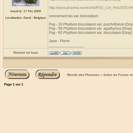
http://www.phasma.eu/rechts/PSG_List_Feb2005.ht
Inscrit le: 17 Fév 2009
concernant les var. bioculatum :
Localisation: Gand - Belgique
Psg - 10
Phyllium bioculatum var. pulchrifolium
[Gra
Psg - 59
Phyllium bioculatum var. agathyrsus
[Gray]
Psg - 60
Phyllium bioculatum var. bioculatum
[Gray]
Jean - Pierre
_________________
Revenir en haut
Monde des Phasmes :: Index du Forum
-
Page
1
sur
1