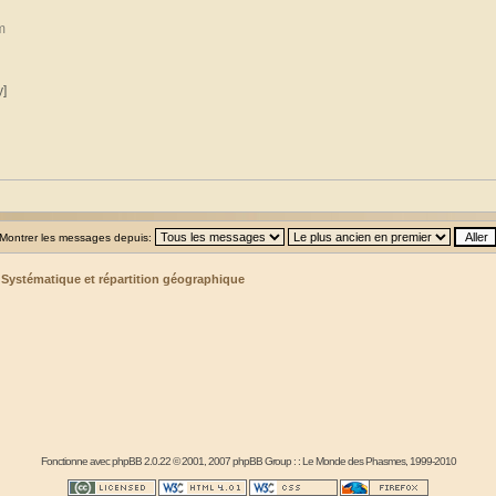
m
y]
Montrer les messages depuis:
>
Systématique et répartition géographique
Fonctionne avec
phpBB
2.0.22 © 2001, 2007 phpBB Group : :
Le Monde des Phasmes
, 1999-2010