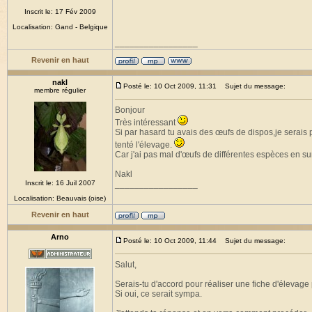
Inscrit le: 17 Fév 2009
Localisation: Gand - Belgique
_________________
Revenir en haut
nakl
Posté le: 10 Oct 2009, 11:31
Sujet du message:
membre régulier
Bonjour
Très intéressant
Si par hasard tu avais des œufs de dispos,je serais
tenté l'élevage.
Car j'ai pas mal d'œufs de différentes espèces en su
Nakl
Inscrit le: 16 Juil 2007
_________________
Localisation: Beauvais (oise)
Revenir en haut
Arno
Posté le: 10 Oct 2009, 11:44
Sujet du message:
Salut,
Serais-tu d'accord pour réaliser une fiche d'élevage 
Si oui, ce serait sympa.