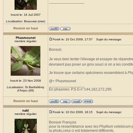
_________________
Inscrit le: 16 Juil 2007
Localisation: Beauvais (oise)
Revenir en haut
Phasmounet
Posté le: 10 Oct 2009, 17:57
Sujet du message:
membre régulier
Bonsoir,
Je veux bien tenter l'élevage et essayer de répandr
devraient pas poser un gros souci si on a les conditi
Je trouve que certains spécimens ressemblent à
Phy
Inscrit le: 23 Nov 2008
@+ Phasmounet
_________________
Localisation: St Barthélémy
En phasmes: P.S.G n°144,182,272,295
d'Anjou (49)
Revenir en haut
nakl
Posté le: 10 Oct 2009, 18:15
Sujet du message:
membre régulier
Bonsoir François
pour la ressemblance avec les
Phyllium celebicum
j
la photo,celui ci est totalement différents.