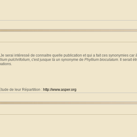
 Je serai intéressé de connaitre quelle publication et qui a fait ces synonymies c
lium pulchrifolium
, c'est jusque là un synonyme de
Phyllium bioculatum
. Il serait 
mations.
tude de leur Répartition :
http://www.asper.org