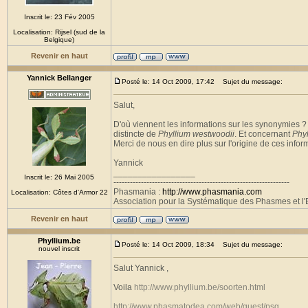
Inscrit le: 23 Fév 2005
Localisation: Rijsel (sud de la
Belgique)
Revenir en haut
Yannick Bellanger
Posté le: 14 Oct 2009, 17:42
Sujet du message:
Salut,
D'où viennent les informations sur les synonymies ?
distincte de
Phyllium westwoodii
. Et concernant
Phyl
Merci de nous en dire plus sur l'origine de ces infor
Yannick
_________________
Inscrit le: 26 Mai 2005
----------------------------------------------------------------
Phasmania :
http://www.phasmania.com
Localisation: Côtes d'Armor 22
Association pour la Systématique des Phasmes et l'E
Revenir en haut
Phyllium.be
Posté le: 14 Oct 2009, 18:34
Sujet du message:
nouvel inscrit
Salut Yannick ,
Voila
http://www.phyllium.be/soorten.html
http://www.phasmatodea.com/web/guest/psg