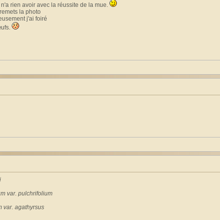
n'a rien avoir avec la réussite de la mue.
 remets la photo
usement j'ai foiré
œufs.
i
m var. pulchrifolium
m var. agathyrsus