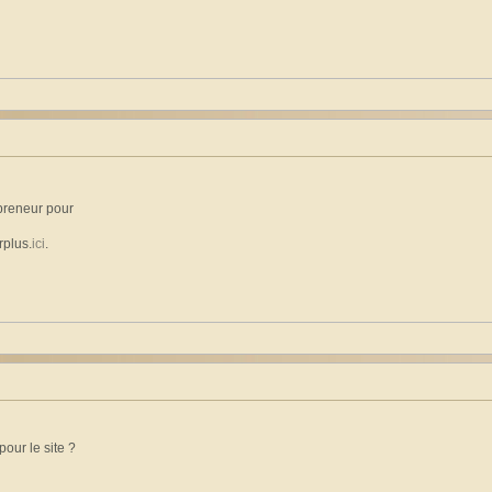
 preneur pour
rplus.
ici
.
pour le site ?