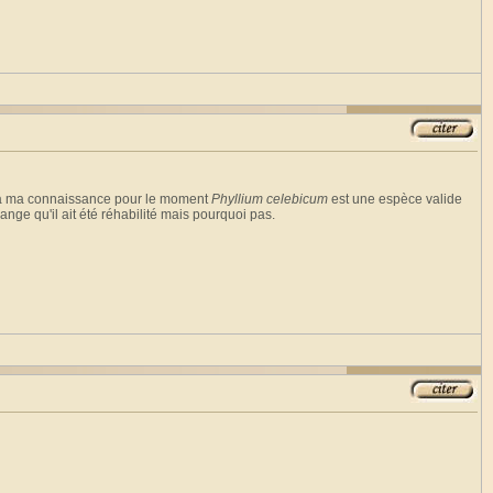
ar à ma connaissance pour le moment
Phyllium celebicum
est une espèce valide
étrange qu'il ait été réhabilité mais pourquoi pas.