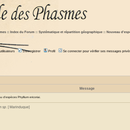
mes :: Index du Forum
::
Systématique et répartition géographique
::
Nouveau d'espè
tilisateurs
S'enregistrer
Profil
Se connecter pour vérifier ses messages privé
Message
d'espèces Phyllium ericoriai.
m sp.
[ Marinduque]