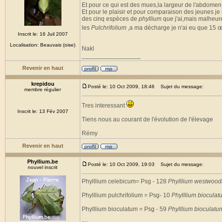
Et pour ce qui est des mues,la largeur de l'abdomen 
Et pour le plaisir et pour comparaison des jeunes je
des cinq espèces de
phyllium
que j'ai,mais malheure
les
Pulchrifolium
,a ma décharge je n'ai eu que 15 
Inscrit le: 16 Juil 2007
Localisation: Beauvais (oise)
Nakl
_________________
Revenir en haut
krepidou
Posté le: 10 Oct 2009, 18:46
Sujet du message:
membre régulier
Tres interessant
Inscrit le: 13 Fév 2007
Tiens nous au courant de l'évolution de l'élevage
Rémy
Revenir en haut
Phyllium.be
Posté le: 10 Oct 2009, 19:03
Sujet du message:
nouvel inscrit
Phylllium celebicum= Psg - 128
Phylllium westwood
Phylllium pulchrifolium = Psg- 10
Phylllium bioculatu
Phylllium bioculatum = Psg - 59
Phylllium bioculatu