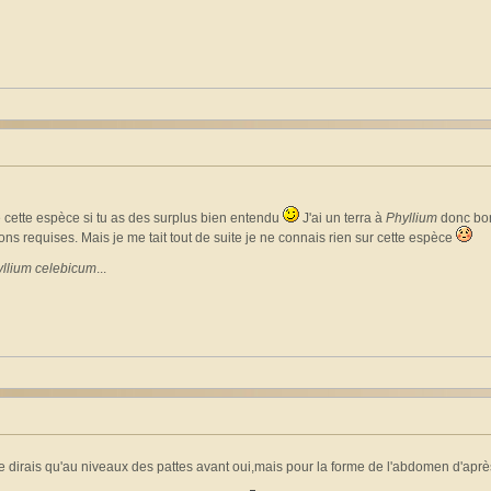
e cette espèce si tu as des surplus bien entendu
J'ai un terra à
Phyllium
donc bon.
ons requises. Mais je me tait tout de suite je ne connais rien sur cette espèce
llium celebicum
...
e dirais qu'au niveaux des pattes avant oui,mais pour la forme de l'abdomen d'aprè