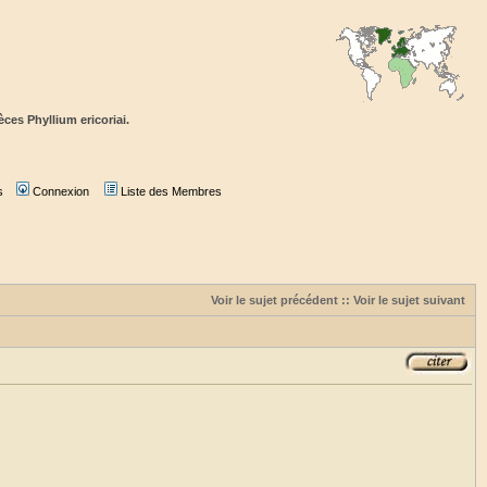
ces Phyllium ericoriai.
s
Connexion
Liste des Membres
Voir le sujet précédent
::
Voir le sujet suivant