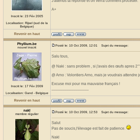
J'attends ta réponse et on verra comment procéder.
A+
Inscrit le: 23 Fév 2005
Localisation: Rijsel (sud de la
Belgique)
Revenir en haut
Phyllium.be
Posté le: 10 Oct 2009, 12:01
Sujet du message:
nouvel inscrit
Salu tous,
@ Naki : sans problem , si j'avais des œufs apres 2
@ Arno : Volontiers Arno, mais je voudrais attendre 
Excuse moi pour ma mauvaise français !
Inscrit le: 17 Fév 2009
_________________
Localisation: Gand - Belgique
Revenir en haut
nakl
Posté le: 10 Oct 2009, 12:53
Sujet du message:
membre régulier
Salut
Pas de soucis,l'élevage est fait de patience.
Nakl