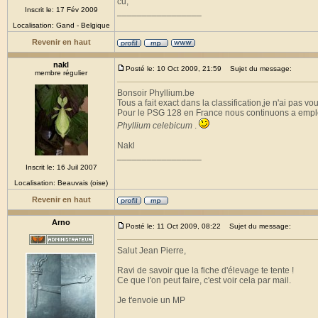
cu,
Inscrit le: 17 Fév 2009
_________________
Localisation: Gand - Belgique
Revenir en haut
nakl
Posté le: 10 Oct 2009, 21:59
Sujet du message:
membre régulier
Bonsoir Phyllium.be
Tous a fait exact dans la classification,je n'ai pas vo
Pour le PSG 128 en France nous continuons a empl
Phyllium celebicum
.
Nakl
_________________
Inscrit le: 16 Juil 2007
Localisation: Beauvais (oise)
Revenir en haut
Arno
Posté le: 11 Oct 2009, 08:22
Sujet du message:
Salut Jean Pierre,
Ravi de savoir que la fiche d'élevage te tente !
Ce que l'on peut faire, c'est voir cela par mail.
Je t'envoie un MP