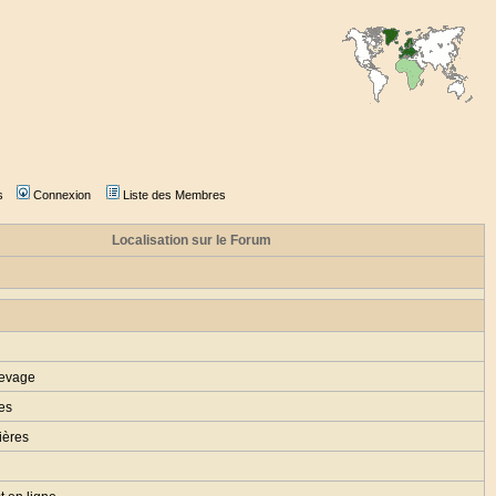
s
Connexion
Liste des Membres
Localisation sur le Forum
levage
es
ières