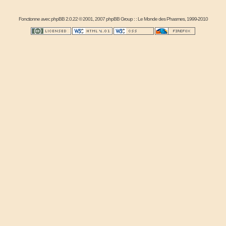
Fonctionne avec
phpBB
2.0.22 © 2001, 2007 phpBB Group : :
Le Monde des Phasmes
, 1999-2010