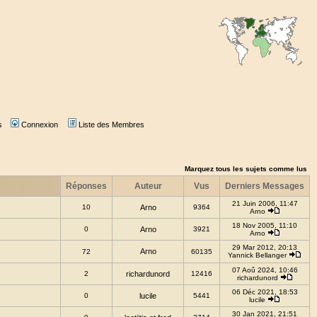
s
Connexion
Liste des Membres
Marquez tous les sujets comme lus
Réponses
Auteur
Vus
Derniers Messages
21 Juin 2006, 11:47
10
Arno
9364
Arno
18 Nov 2005, 11:10
0
Arno
3921
Arno
29 Mar 2012, 20:13
Arno
72
60135
Yannick Bellanger
07 Aoû 2024, 10:46
2
richardunord
12416
richardunord
06 Déc 2021, 18:53
0
lucile
5441
lucile
30 Jan 2021, 21:51