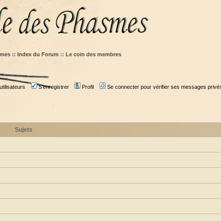
mes :: Index du Forum
::
Le coin des membres
tilisateurs
S'enregistrer
Profil
Se connecter pour vérifier ses messages privé
Sujets