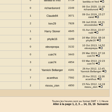
0
laetiitia et fred
2714
laetiitia et fred
06 Oct 2020, 11:19
0
richardunord
2249
richardunord
09 Oct 2019, 15:27
1
Claude84
3071
mimil
09 Juil 2018, 18:21
2
kev29
7928
vincestroker
01 Avr 2014, 22:07
1
Harry Stoner
4845
nakl
16 Mar 2014, 09:16
0
phylie16
3189
phylie16
10 Oct 2013, 14:52
0
eleveprepa
3132
eleveprepa
26 Mar 2013, 07:16
0
coin74
3443
coin74
03 Mar 2013, 22:23
3
coin74
4854
coin74
26 Avr 2012, 12:45
0
Yannick Bellanger
4181
Yannick Bellanger
20 Avr 2012, 15:36
7
acanthus
7592
acanthus
15 Fév 2012, 14:19
2
rissou_zion
4850
rissou_zion
Toutes les heures sont au format GMT + 1 Heure
Aller à la page
1
,
2
,
3
...
14
,
15
,
16
Suivante