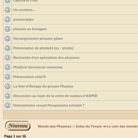
Laetitia et Fred
Un nordiste...
presentatipn
phasme en bretagne
Renseignement phasme géant
Présentation de phylie16 (ex : phylie)
Recherche d'un spécialiste des phasmes
Phyllium bironensis cerevisiae
Présentation coin74
La liste d'élevage du groupe Phasma
Discussion au sujet de la vente de surplus d'ASPER
Dimorphisme sexuel Peruphasma schultei ?
Monde des Phasmes :: Index du Forum
->
Le coin des membr
Page
1
sur
16