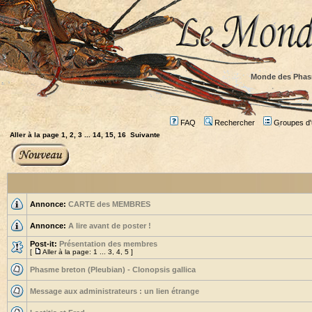
Monde des Phas
FAQ
Rechercher
Groupes d'u
Aller à la page
1
,
2
,
3
...
14
,
15
,
16
Suivante
Annonce:
CARTE des MEMBRES
Annonce:
A lire avant de poster !
Post-it:
Présentation des membres
[
Aller à la page:
1
...
3
,
4
,
5
]
Phasme breton (Pleubian) - Clonopsis gallica
Message aux administrateurs : un lien étrange