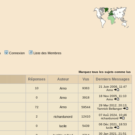
s
Connexion
Liste des Membres
Marquez tous les sujets comme lus
Réponses
Auteur
Vus
Derniers Messages
21 Juin 2006, 11:47
10
Arno
9363
Arno
18 Nov 2005, 11:10
0
Arno
3918
Arno
29 Mar 2012, 20:13
Arno
72
59544
Yannick Bellanger
07 Aoû 2024, 10:46
2
richardunord
12410
richardunord
06 Déc 2021, 18:53
0
lucile
5439
lucile
30 Jan 2021, 21:51