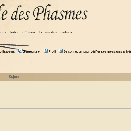
mes :: Index du Forum
::
Le coin des membres
tilisateurs
S'enregistrer
Profil
Se connecter pour vérifier ses messages privé
Sujets