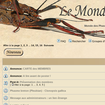
Monde des Phas
FAQ
Rechercher
Groupes d'u
Aller à la page
1
,
2
,
3
...
14
,
15
,
16
Suivante
Annonce:
CARTE des MEMBRES
Annonce:
A lire avant de poster !
Post-it:
Présentation des membres
[
Aller à la page:
1
...
3
,
4
,
5
]
Phasme breton (Pleubian) - Clonopsis gallica
Message aux administrateurs : un lien étrange