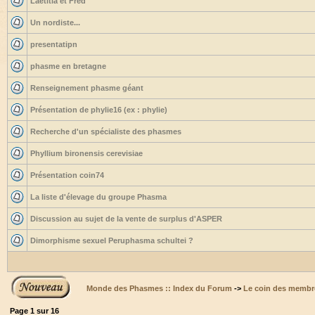
Laetitia et Fred
Un nordiste...
presentatipn
phasme en bretagne
Renseignement phasme géant
Présentation de phylie16 (ex : phylie)
Recherche d'un spécialiste des phasmes
Phyllium bironensis cerevisiae
Présentation coin74
La liste d'élevage du groupe Phasma
Discussion au sujet de la vente de surplus d'ASPER
Dimorphisme sexuel Peruphasma schultei ?
Monde des Phasmes :: Index du Forum
->
Le coin des membr
Page
1
sur
16