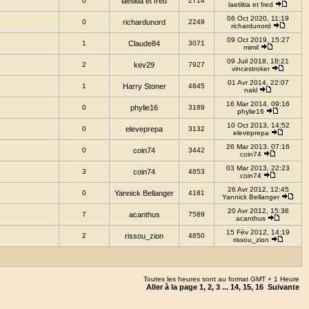
0
laetiitia et fred
2714
laetiitia et fred
06 Oct 2020, 11:19
0
richardunord
2249
richardunord
09 Oct 2019, 15:27
1
Claude84
3071
mimil
09 Juil 2018, 18:21
2
kev29
7927
vincestroker
01 Avr 2014, 22:07
1
Harry Stoner
4845
nakl
16 Mar 2014, 09:16
0
phylie16
3189
phylie16
10 Oct 2013, 14:52
0
eleveprepa
3132
eleveprepa
26 Mar 2013, 07:16
0
coin74
3442
coin74
03 Mar 2013, 22:23
3
coin74
4853
coin74
26 Avr 2012, 12:45
0
Yannick Bellanger
4181
Yannick Bellanger
20 Avr 2012, 15:36
7
acanthus
7589
acanthus
15 Fév 2012, 14:19
2
rissou_zion
4850
rissou_zion
Toutes les heures sont au format GMT + 1 Heure
Aller à la page
1
,
2
,
3
...
14
,
15
,
16
Suivante