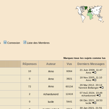
s
Connexion
Liste des Membres
Marquez tous les sujets comme lus
Réponses
Auteur
Vus
Derniers Messages
21 Juin 2006, 11:47
10
Arno
9364
Arno
18 Nov 2005, 11:10
0
Arno
3921
Arno
29 Mar 2012, 20:13
Arno
72
60134
Yannick Bellanger
07 Aoû 2024, 10:46
2
richardunord
12416
richardunord
06 Déc 2021, 18:53
0
lucile
5441
lucile
30 Jan 2021, 21:51