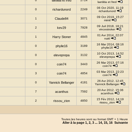
0
laetiitia et fred
2714
laetiitia et fred
06 Oct 2020, 11:19
0
richardunord
2249
richardunord
09 Oct 2019, 15:27
1
Claude84
3071
mimil
09 Juil 2018, 18:21
2
kev29
7928
vincestroker
01 Avr 2014, 22:07
1
Harry Stoner
4845
nakl
16 Mar 2014, 09:16
0
phylie16
3189
phylie16
10 Oct 2013, 14:52
0
eleveprepa
3132
eleveprepa
26 Mar 2013, 07:16
0
coin74
3443
coin74
03 Mar 2013, 22:23
3
coin74
4854
coin74
26 Avr 2012, 12:45
0
Yannick Bellanger
4181
Yannick Bellanger
20 Avr 2012, 15:36
7
acanthus
7592
acanthus
15 Fév 2012, 14:19
2
rissou_zion
4850
rissou_zion
Toutes les heures sont au format GMT + 1 Heure
Aller à la page
1
,
2
,
3
...
14
,
15
,
16
Suivante