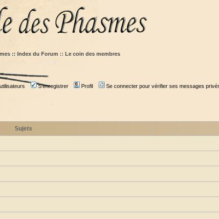
mes :: Index du Forum
::
Le coin des membres
tilisateurs
S'enregistrer
Profil
Se connecter pour vérifier ses messages privé
Sujets