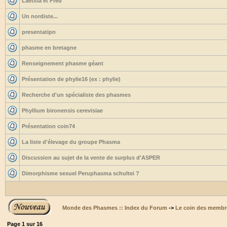
Laetitia et Fred
Un nordiste...
presentatipn
phasme en bretagne
Renseignement phasme géant
Présentation de phylie16 (ex : phylie)
Recherche d'un spécialiste des phasmes
Phyllium bironensis cerevisiae
Présentation coin74
La liste d'élevage du groupe Phasma
Discussion au sujet de la vente de surplus d'ASPER
Dimorphisme sexuel Peruphasma schultei ?
Monde des Phasmes :: Index du Forum
->
Le coin des membr
Page
1
sur
16