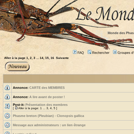
Monde des Phas
FAQ
Rechercher
Groupes d'u
Aller à la page
1
,
2
,
3
...
14
,
15
,
16
Suivante
Annonce:
CARTE des MEMBRES
Annonce:
A lire avant de poster !
Post-it:
Présentation des membres
[
Aller à la page:
1
...
3
,
4
,
5
]
Phasme breton (Pleubian) - Clonopsis gallica
Message aux administrateurs : un lien étrange