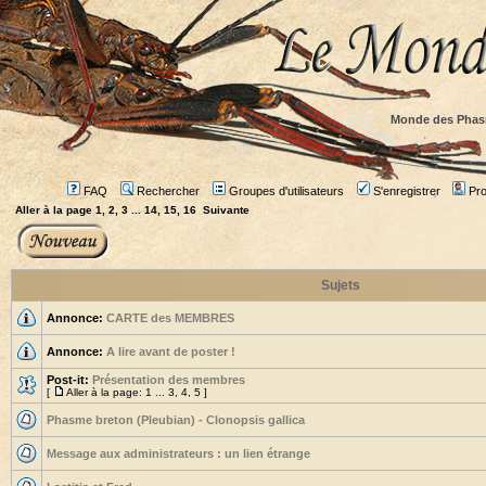
Monde des Phas
FAQ
Rechercher
Groupes d'utilisateurs
S'enregistrer
Prof
Aller à la page
1
,
2
,
3
...
14
,
15
,
16
Suivante
Sujets
Annonce:
CARTE des MEMBRES
Annonce:
A lire avant de poster !
Post-it:
Présentation des membres
[
Aller à la page:
1
...
3
,
4
,
5
]
Phasme breton (Pleubian) - Clonopsis gallica
Message aux administrateurs : un lien étrange