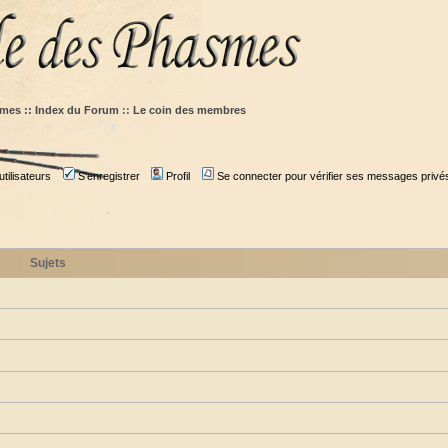
mes :: Index du Forum
::
Le coin des membres
tilisateurs
S'enregistrer
Profil
Se connecter pour vérifier ses messages privé
Sujets