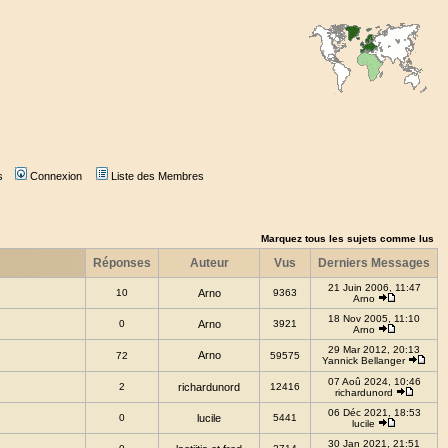
s
Connexion
Liste des Membres
Marquez tous les sujets comme lus
Réponses
Auteur
Vus
Derniers Messages
21 Juin 2006, 11:47
10
Arno
9363
Arno
18 Nov 2005, 11:10
0
Arno
3921
Arno
29 Mar 2012, 20:13
Arno
72
59575
Yannick Bellanger
07 Aoû 2024, 10:46
2
richardunord
12416
richardunord
06 Déc 2021, 18:53
0
lucile
5441
lucile
30 Jan 2021, 21:51