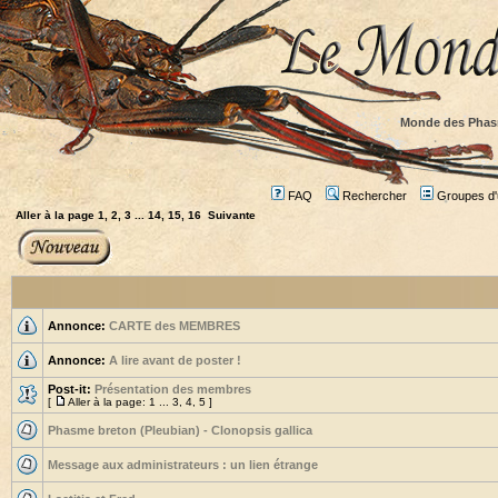
Monde des Phas
FAQ
Rechercher
Groupes d'u
Aller à la page
1
,
2
,
3
...
14
,
15
,
16
Suivante
Annonce:
CARTE des MEMBRES
Annonce:
A lire avant de poster !
Post-it:
Présentation des membres
[
Aller à la page:
1
...
3
,
4
,
5
]
Phasme breton (Pleubian) - Clonopsis gallica
Message aux administrateurs : un lien étrange