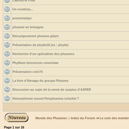
Laetitia et Fred
Un nordiste...
presentatipn
phasme en bretagne
Renseignement phasme géant
Présentation de phylie16 (ex : phylie)
Recherche d'un spécialiste des phasmes
Phyllium bironensis cerevisiae
Présentation coin74
La liste d'élevage du groupe Phasma
Discussion au sujet de la vente de surplus d'ASPER
Dimorphisme sexuel Peruphasma schultei ?
Monde des Phasmes :: Index du Forum
->
Le coin des membr
Page
1
sur
16