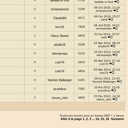
0
laetiitia et fred
2714
laetiitia et fred
06 Oct 2020, 11:19
0
richardunord
2249
richardunord
09 Oct 2019, 15:27
1
Claude84
3071
mimil
09 Juil 2018, 18:21
2
kev29
7928
vincestroker
01 Avr 2014, 22:07
1
Harry Stoner
4845
nakl
16 Mar 2014, 09:16
0
phylie16
3189
phylie16
10 Oct 2013, 14:52
0
eleveprepa
3132
eleveprepa
26 Mar 2013, 07:16
0
coin74
3443
coin74
03 Mar 2013, 22:23
3
coin74
4854
coin74
26 Avr 2012, 12:45
0
Yannick Bellanger
4181
Yannick Bellanger
20 Avr 2012, 15:36
7
acanthus
7592
acanthus
15 Fév 2012, 14:19
2
rissou_zion
4850
rissou_zion
Toutes les heures sont au format GMT + 1 Heure
Aller à la page
1
,
2
,
3
...
14
,
15
,
16
Suivante