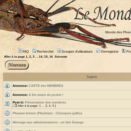
Monde des Phas
FAQ
Rechercher
Groupes d'utilisateurs
S'enregistrer
Prof
Aller à la page
1
,
2
,
3
...
14
,
15
,
16
Suivante
Sujets
Annonce:
CARTE des MEMBRES
Annonce:
A lire avant de poster !
Post-it:
Présentation des membres
[
Aller à la page:
1
...
3
,
4
,
5
]
Phasme breton (Pleubian) - Clonopsis gallica
Message aux administrateurs : un lien étrange