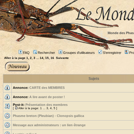
Monde des Phas
FAQ
Rechercher
Groupes d'utilisateurs
S'enregistrer
Prof
Aller à la page
1
,
2
,
3
...
14
,
15
,
16
Suivante
Sujets
Annonce:
CARTE des MEMBRES
Annonce:
A lire avant de poster !
Post-it:
Présentation des membres
[
Aller à la page:
1
...
3
,
4
,
5
]
Phasme breton (Pleubian) - Clonopsis gallica
Message aux administrateurs : un lien étrange