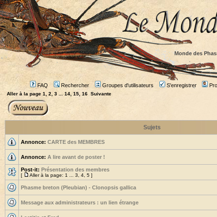
Monde des Phas
FAQ
Rechercher
Groupes d'utilisateurs
S'enregistrer
Prof
Aller à la page
1
,
2
,
3
...
14
,
15
,
16
Suivante
Sujets
Annonce:
CARTE des MEMBRES
Annonce:
A lire avant de poster !
Post-it:
Présentation des membres
[
Aller à la page:
1
...
3
,
4
,
5
]
Phasme breton (Pleubian) - Clonopsis gallica
Message aux administrateurs : un lien étrange