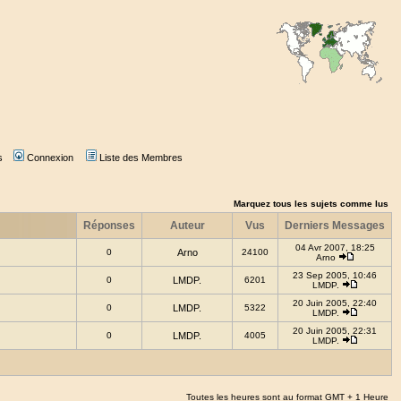
s
Connexion
Liste des Membres
Marquez tous les sujets comme lus
Réponses
Auteur
Vus
Derniers Messages
04 Avr 2007, 18:25
0
Arno
24100
Arno
23 Sep 2005, 10:46
0
LMDP.
6201
LMDP.
20 Juin 2005, 22:40
0
LMDP.
5322
LMDP.
20 Juin 2005, 22:31
0
LMDP.
4005
LMDP.
Toutes les heures sont au format GMT + 1 Heure