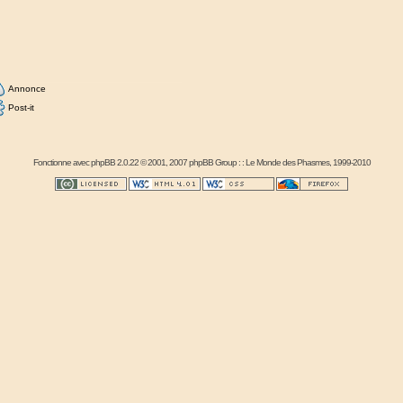
Annonce
Post-it
Fonctionne avec
phpBB
2.0.22 © 2001, 2007 phpBB Group : :
Le Monde des Phasmes
, 1999-2010