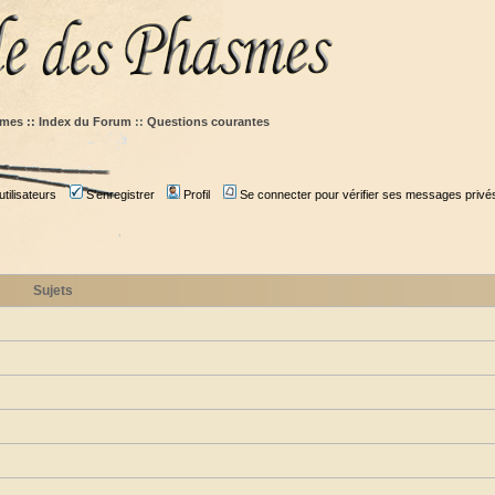
mes :: Index du Forum
::
Questions courantes
tilisateurs
S'enregistrer
Profil
Se connecter pour vérifier ses messages privé
Sujets