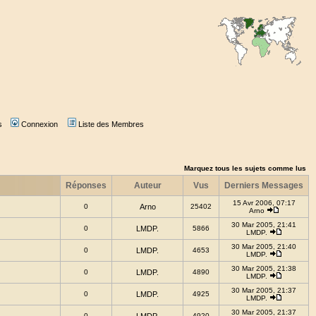
s
Connexion
Liste des Membres
Marquez tous les sujets comme lus
Réponses
Auteur
Vus
Derniers Messages
15 Avr 2006, 07:17
0
Arno
25402
Arno
30 Mar 2005, 21:41
0
LMDP.
5866
LMDP.
30 Mar 2005, 21:40
0
LMDP.
4653
LMDP.
30 Mar 2005, 21:38
0
LMDP.
4890
LMDP.
30 Mar 2005, 21:37
0
LMDP.
4925
LMDP.
30 Mar 2005, 21:37
0
4920