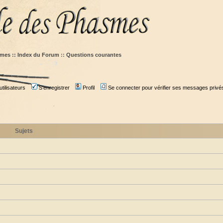
mes :: Index du Forum
::
Questions courantes
tilisateurs
S'enregistrer
Profil
Se connecter pour vérifier ses messages privé
Sujets