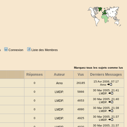
s
Connexion
Liste des Membres
Marquez tous les sujets comme lus
Réponses
Auteur
Vus
Derniers Messages
15 Avr 2006, 07:17
0
Arno
26185
Arno
30 Mar 2005, 21:41
0
LMDP.
5866
LMDP.
30 Mar 2005, 21:40
0
LMDP.
4653
LMDP.
30 Mar 2005, 21:38
0
LMDP.
4890
LMDP.
30 Mar 2005, 21:37
0
LMDP.
4925
LMDP.
30 Mar 2005, 21:37
0
4920