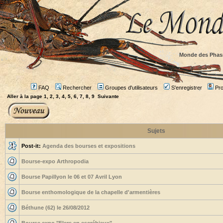
Monde des Phas
FAQ
Rechercher
Groupes d'utilisateurs
S'enregistrer
Prof
Aller à la page
1
,
2
,
3
,
4
,
5
,
6
,
7
,
8
,
9
Suivante
Sujets
Post-it:
Agenda des bourses et expositions
Bourse-expo Arthropodia
Bourse Papillyon le 06 et 07 Avril Lyon
Bourse enthomologique de la chapelle d'armentières
Béthune (62) le 26/08/2012