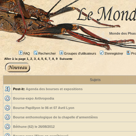
Monde des Phas
FAQ
Rechercher
Groupes d'utilisateurs
S'enregistrer
Prof
Aller à la page
1
,
2
,
3
,
4
,
5
,
6
,
7
,
8
,
9
Suivante
Sujets
Post-it:
Agenda des bourses et expositions
Bourse-expo Arthropodia
Bourse Papillyon le 06 et 07 Avril Lyon
Bourse enthomologique de la chapelle d'armentières
Béthune (62) le 26/08/2012