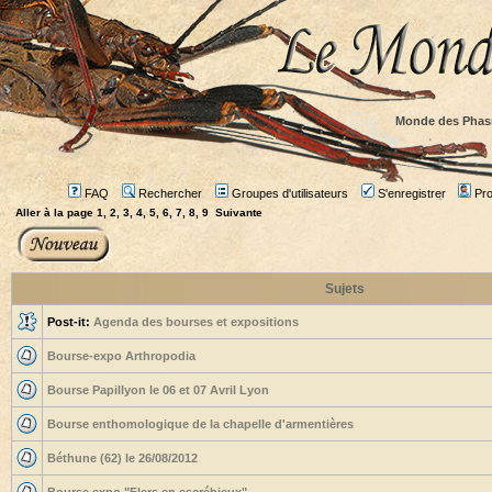
Monde des Phas
FAQ
Rechercher
Groupes d'utilisateurs
S'enregistrer
Prof
Aller à la page
1
,
2
,
3
,
4
,
5
,
6
,
7
,
8
,
9
Suivante
Sujets
Post-it:
Agenda des bourses et expositions
Bourse-expo Arthropodia
Bourse Papillyon le 06 et 07 Avril Lyon
Bourse enthomologique de la chapelle d'armentières
Béthune (62) le 26/08/2012