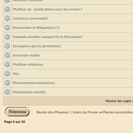
carausius morosus
Phyllium sp - quelle plante pour les nourrir ?
nourriture universelle?
Reconnaître le Millepertuis (?)
Haaniella muelleri mangent'ils le Piracantha?
Eucalyptus gunny (protection)
proscopia scabra
Phyllium celebicum
lilas
Phasmotaenia lanyuhensis
Peruphasma schultei
Montrer les sujets
Monde des Phasmes :: Index du Forum
->
Plantes nourricière
Page
5
sur
10