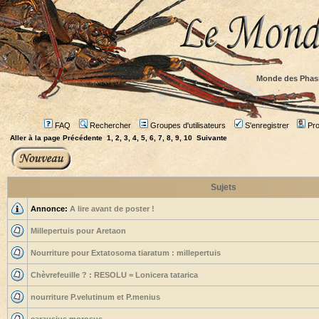
Monde des Phas
FAQ
Rechercher
Groupes d'utilisateurs
S'enregistrer
Prof
Aller à la page
Précédente
1
,
2
,
3
,
4
,
5
,
6
,
7
,
8
,
9
,
10
Suivante
Sujets
Annonce:
A lire avant de poster !
Millepertuis pour Aretaon
Nourriture pour Extatosoma tiaratum : millepertuis
Chèvrefeuille ? : RESOLU = Lonicera tatarica
nourriture P.velutinum et P.menius