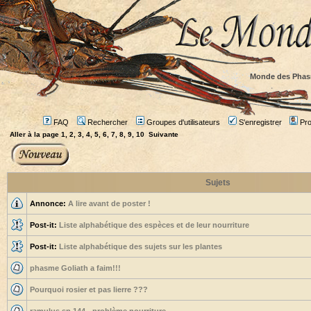
Monde des Phas
FAQ
Rechercher
Groupes d'utilisateurs
S'enregistrer
Prof
Aller à la page
1
,
2
,
3
,
4
,
5
,
6
,
7
,
8
,
9
,
10
Suivante
Sujets
Annonce:
A lire avant de poster !
Post-it:
Liste alphabétique des espèces et de leur nourriture
Post-it:
Liste alphabétique des sujets sur les plantes
phasme Goliath a faim!!!
Pourquoi rosier et pas lierre ???