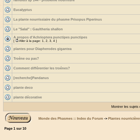
ramulus sp 144 - problème nourriture
Eucalyptus
La plante nourrissiaire du phasme Prisopus Piperinus
Le "Salal" : Gaultheria shallon
A propos d'Achrioptera punctipes punctipes
[
Aller à la page:
1
,
2
,
3
,
4
]
plantes pour Diapherodes gigantea
Troène ou pas?
Comment différentier les troénes?
[recherche]Pandanus
plante deco
plante décorative
Montrer les sujets
Monde des Phasmes :: Index du Forum
->
Plantes nourricière
Page
1
sur
10