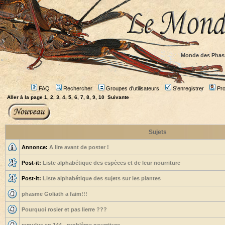
Monde des Phas
FAQ
Rechercher
Groupes d'utilisateurs
S'enregistrer
Prof
Aller à la page
1
,
2
,
3
,
4
,
5
,
6
,
7
,
8
,
9
,
10
Suivante
Sujets
Annonce:
A lire avant de poster !
Post-it:
Liste alphabétique des espèces et de leur nourriture
Post-it:
Liste alphabétique des sujets sur les plantes
phasme Goliath a faim!!!
Pourquoi rosier et pas lierre ???