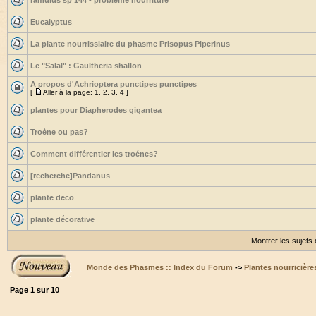
ramulus sp 144 - problème nourriture
Eucalyptus
La plante nourrissiaire du phasme Prisopus Piperinus
Le "Salal" : Gaultheria shallon
A propos d'Achrioptera punctipes punctipes
[
Aller à la page:
1
,
2
,
3
,
4
]
plantes pour Diapherodes gigantea
Troène ou pas?
Comment différentier les troénes?
[recherche]Pandanus
plante deco
plante décorative
Montrer les sujets
Monde des Phasmes :: Index du Forum
->
Plantes nourricière
Page
1
sur
10