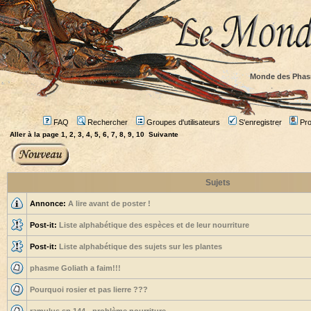
Monde des Phas
FAQ
Rechercher
Groupes d'utilisateurs
S'enregistrer
Prof
Aller à la page
1
,
2
,
3
,
4
,
5
,
6
,
7
,
8
,
9
,
10
Suivante
Sujets
Annonce:
A lire avant de poster !
Post-it:
Liste alphabétique des espèces et de leur nourriture
Post-it:
Liste alphabétique des sujets sur les plantes
phasme Goliath a faim!!!
Pourquoi rosier et pas lierre ???