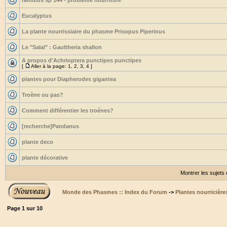
ramulus sp 144 - problème nourriture
Eucalyptus
La plante nourrissiaire du phasme Prisopus Piperinus
Le "Salal" : Gaultheria shallon
A propos d'Achrioptera punctipes punctipes
[
Aller à la page:
1
,
2
,
3
,
4
]
plantes pour Diapherodes gigantea
Troène ou pas?
Comment différentier les troénes?
[recherche]Pandanus
plante deco
plante décorative
Montrer les sujets
Monde des Phasmes :: Index du Forum
->
Plantes nourricière
Page
1
sur
10