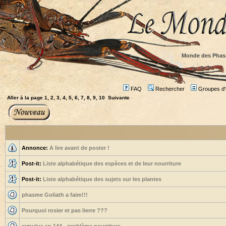
Monde des Phas
FAQ
Rechercher
Groupes d'u
Aller à la page
1
,
2
,
3
,
4
,
5
,
6
,
7
,
8
,
9
,
10
Suivante
Annonce:
A lire avant de poster !
Post-it:
Liste alphabétique des espèces et de leur nourriture
Post-it:
Liste alphabétique des sujets sur les plantes
phasme Goliath a faim!!!
Pourquoi rosier et pas lierre ???