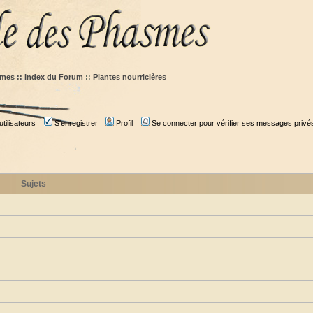
mes :: Index du Forum
::
Plantes nourricières
tilisateurs
S'enregistrer
Profil
Se connecter pour vérifier ses messages privé
Sujets