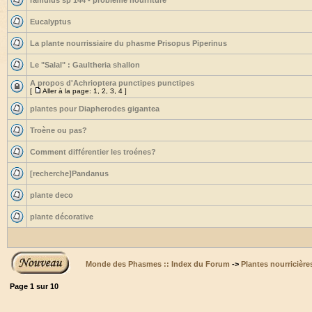
ramulus sp 144 - problème nourriture
Eucalyptus
La plante nourrissiaire du phasme Prisopus Piperinus
Le "Salal" : Gaultheria shallon
A propos d'Achrioptera punctipes punctipes
[
Aller à la page:
1
,
2
,
3
,
4
]
plantes pour Diapherodes gigantea
Troène ou pas?
Comment différentier les troénes?
[recherche]Pandanus
plante deco
plante décorative
Monde des Phasmes :: Index du Forum
->
Plantes nourricière
Page
1
sur
10