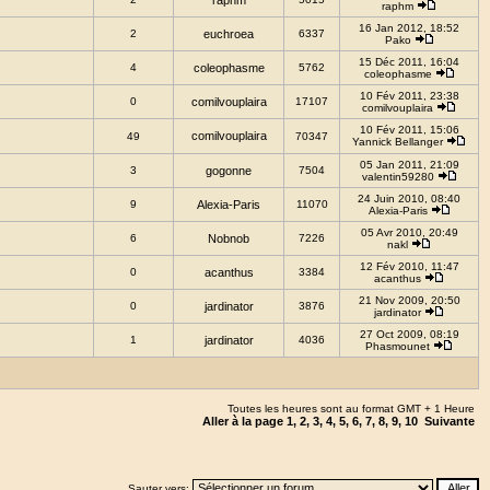
raphm
raphm
16 Jan 2012, 18:52
2
euchroea
6337
Pako
15 Déc 2011, 16:04
4
coleophasme
5762
coleophasme
10 Fév 2011, 23:38
0
comilvouplaira
17107
comilvouplaira
10 Fév 2011, 15:06
comilvouplaira
49
70347
Yannick Bellanger
05 Jan 2011, 21:09
3
gogonne
7504
valentin59280
24 Juin 2010, 08:40
9
Alexia-Paris
11070
Alexia-Paris
05 Avr 2010, 20:49
6
Nobnob
7226
nakl
12 Fév 2010, 11:47
0
acanthus
3384
acanthus
21 Nov 2009, 20:50
0
jardinator
3876
jardinator
27 Oct 2009, 08:19
1
jardinator
4036
Phasmounet
Toutes les heures sont au format GMT + 1 Heure
Aller à la page
1
,
2
,
3
,
4
,
5
,
6
,
7
,
8
,
9
,
10
Suivante
Sauter vers: