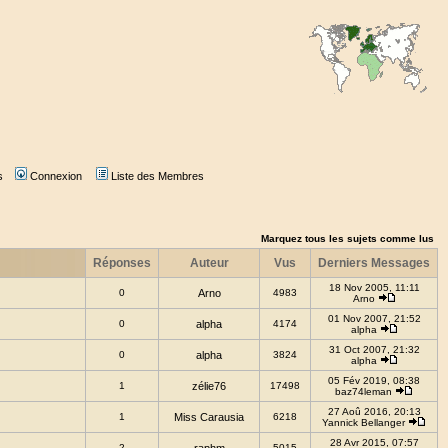
s
Connexion
Liste des Membres
Marquez tous les sujets comme lus
Réponses
Auteur
Vus
Derniers Messages
18 Nov 2005, 11:11
0
Arno
4983
Arno
01 Nov 2007, 21:52
0
alpha
4174
alpha
31 Oct 2007, 21:32
0
alpha
3824
alpha
05 Fév 2019, 08:38
1
zélie76
17498
baz74leman
27 Aoû 2016, 20:13
1
Miss Carausia
6218
Yannick Bellanger
28 Avr 2015, 07:57
2
5015