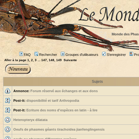
Monde des Phas
FAQ
Rechercher
Groupes d'utilisateurs
S'enregistrer
Prof
Aller à la page
1
,
2
,
3
...
147
,
148
,
149
Suivante
Sujets
Annonce:
Forum réservé aux échanges et aux dons
Post-it:
disponibilité et tarif Arthropodia
Post-it:
Ecriture des noms d'espèces en latin - à lire
Heteropteryx dilatata
Oeufs de phasmes géants tirachoidea jianfenglingensis